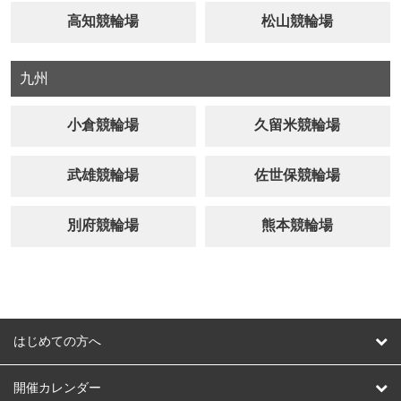
高知競輪場
松山競輪場
九州
小倉競輪場
久留米競輪場
武雄競輪場
佐世保競輪場
別府競輪場
熊本競輪場
はじめての方へ
はじめての方へ
開催カレンダー