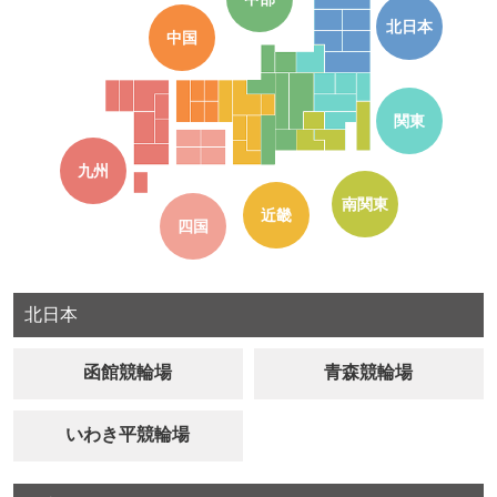
北日本
中国
関東
九州
南関東
近畿
四国
北日本
函館競輪場
青森競輪場
いわき平競輪場