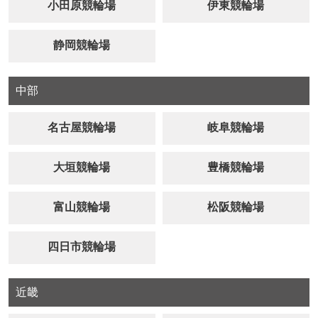
小田原競輪場
伊東競輪場
静岡競輪場
中部
名古屋競輪場
岐阜競輪場
大垣競輪場
豊橋競輪場
富山競輪場
松阪競輪場
四日市競輪場
近畿