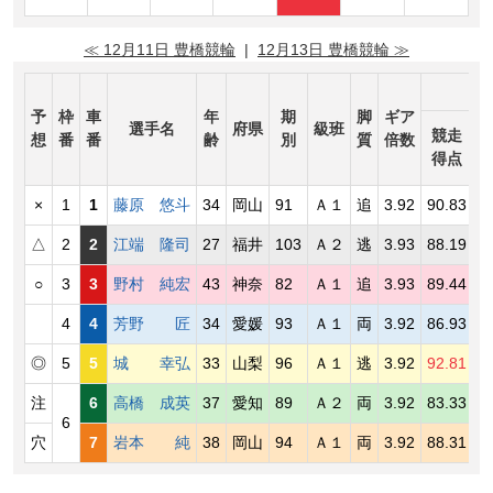
≪ 12月11日 豊橋競輪
|
12月13日 豊橋競輪 ≫
予
枠
車
年
期
脚
ギア
選手名
府県
級班
競走
1
想
番
番
齢
別
質
倍数
得点
×
1
1
藤原 悠斗
34
岡山
91
Ａ１
追
3.92
90.83
3
△
2
2
江端 隆司
27
福井
103
Ａ２
逃
3.93
88.19
4
○
3
3
野村 純宏
43
神奈
82
Ａ１
追
3.93
89.44
0
4
4
芳野 匠
34
愛媛
93
Ａ１
両
3.92
86.93
8
◎
5
5
城 幸弘
33
山梨
96
Ａ１
逃
3.92
92.81
5
注
6
高橋 成英
37
愛知
89
Ａ２
両
3.92
83.33
4
6
穴
7
岩本 純
38
岡山
94
Ａ１
両
3.92
88.31
8