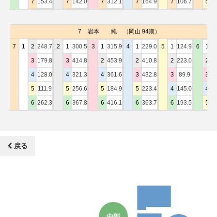
7
153.4
7
142.0
7
312.1
7
164.9
7
106.7
5
1
7
岩本 純
（岡山 94期）
7
1
2
248.7
2
1
300.5
3
1
315.9
4
1
229.0
5
1
124.9
6
1
2
3
179.8
3
414.8
2
453.9
2
410.8
2
223.0
2
3
4
128.0
4
321.3
4
361.6
3
432.8
3
89.9
3
3
5
111.9
5
256.6
5
184.9
5
223.4
4
145.0
4
2
6
262.3
6
367.8
6
416.1
6
363.7
6
193.5
5
2
戻る
中部