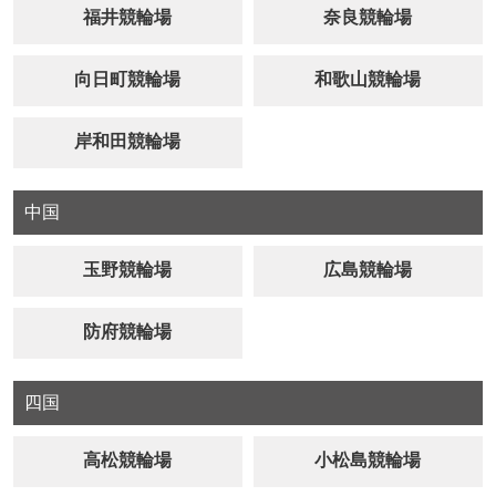
福井競輪場
奈良競輪場
向日町競輪場
和歌山競輪場
岸和田競輪場
中国
玉野競輪場
広島競輪場
防府競輪場
四国
高松競輪場
小松島競輪場