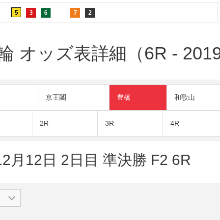
5
3
6
7
2
 オッズ表詳細（6R - 201
京王閣
豊橋
和歌山
2R
3R
4R
12月12日 2日目 準決勝 F2 6R