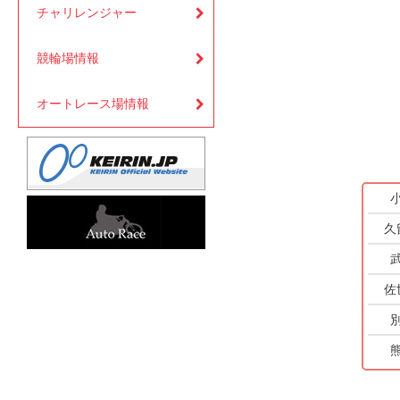
チャリレンジャー
競輪場情報
オートレース場情報
久
佐