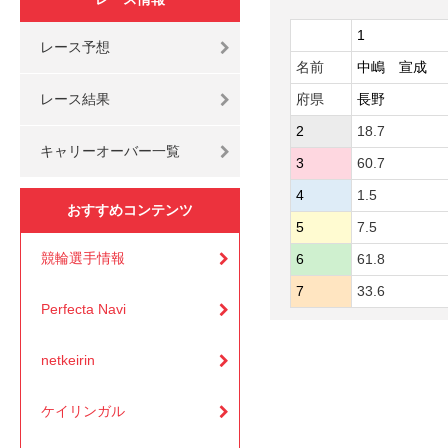
1
レース予想
名前
中嶋 宣成
レース結果
府県
長野
2
18.7
キャリーオーバー一覧
3
60.7
4
1.5
おすすめコンテンツ
5
7.5
競輪選手情報
6
61.8
7
33.6
Perfecta Navi
netkeirin
ケイリンガル