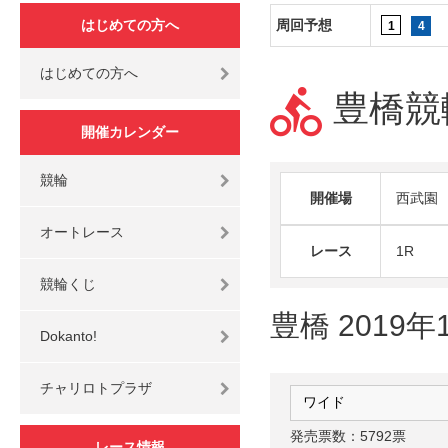
はじめての方へ
周回予想
1
4
はじめての方へ
豊橋競輪
開催カレンダー
競輪
開催場
西武園
オートレース
レース
1R
競輪くじ
豊橋 2019年
Dokanto!
チャリロトプラザ
発売票数：5792票
レース情報