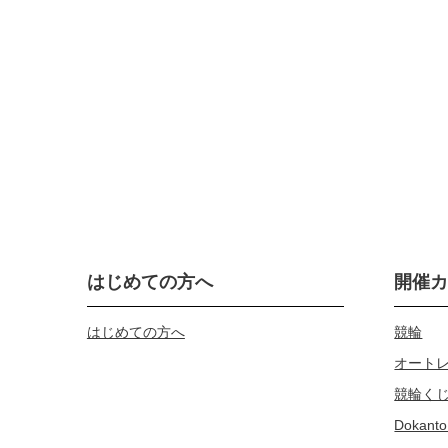
はじめての方へ
開催
はじめての方へ
競輪
オート
競輪く
Dokanto