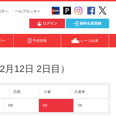
の方へ
ヘルプセンター
ログイン
無料会員登録
ダー
予想情報
レース結果
2月12日 2日目）
広島
小倉
久留米
5R
6R
7R