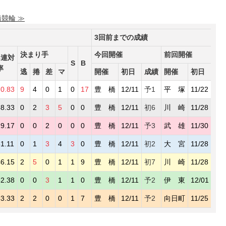
橋競輪 ≫
3回前までの成績
決まり手
今回開催
前回開催
3連対
S
B
率
逃
捲
差
マ
開催
初日
成績
開催
初日
成
予1
予2
70.83
9
4
0
1
0
17
豊 橋
12/11
平 塚
11/22
初6
予1
58.33
0
2
3
5
0
0
豊 橋
12/11
川 崎
11/28
予3
予2
29.17
0
0
2
0
0
0
豊 橋
12/11
武 雄
11/30
初2
初6
1.11
0
1
3
4
3
0
豊 橋
12/11
大 宮
11/28
初7
初4
46.15
2
5
0
1
1
9
豊 橋
12/11
川 崎
11/28
予2
予8
52.38
0
0
3
1
1
0
豊 橋
12/11
伊 東
12/01
予2
53.33
2
2
0
0
1
7
豊 橋
12/11
向日町
11/25