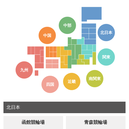
中部
北日本
中国
関東
九州
南関東
近畿
四国
北日本
函館競輪場
青森競輪場