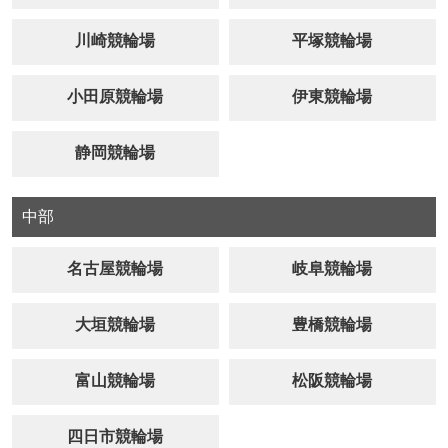
川崎競輪場
平塚競輪場
小田原競輪場
伊東競輪場
静岡競輪場
中部
名古屋競輪場
岐阜競輪場
大垣競輪場
豊橋競輪場
富山競輪場
松阪競輪場
四日市競輪場