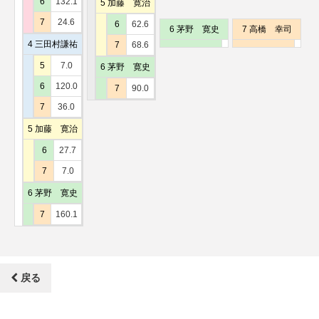
6
132.1
5 加藤 寛治
7
24.6
6
62.6
6 茅野 寛史
7 高橋 幸司
4 三田村謙祐
7
68.6
5
7.0
6 茅野 寛史
6
120.0
7
90.0
7
36.0
5 加藤 寛治
6
27.7
7
7.0
6 茅野 寛史
7
160.1
戻る