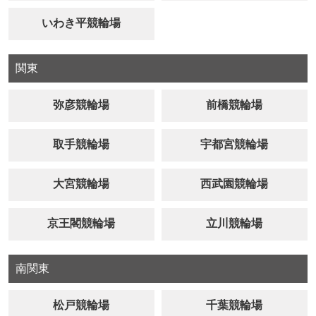
いわき平競輪場
関東
弥彦競輪場
前橋競輪場
取手競輪場
宇都宮競輪場
大宮競輪場
西武園競輪場
京王閣競輪場
立川競輪場
南関東
松戸競輪場
千葉競輪場