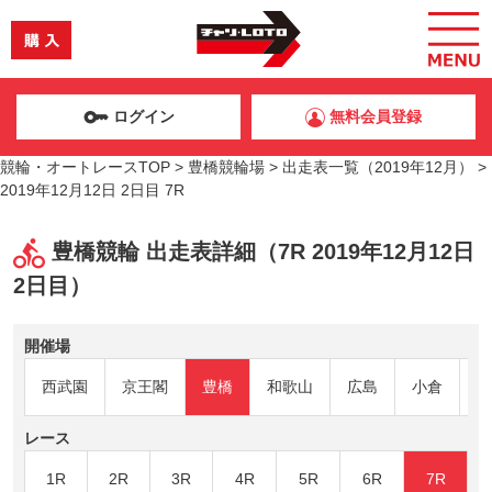
ログイン
無料会員登録
競輪・オートレースTOP
>
豊橋競輪場
>
出走表一覧（2019年12月）
>
2019年12月12日 2日目 7R
豊橋競輪 出走表詳細（7R 2019年12月12日
2日目）
開催場
西武園
京王閣
豊橋
和歌山
広島
小倉
久
レース
1R
2R
3R
4R
5R
6R
7R