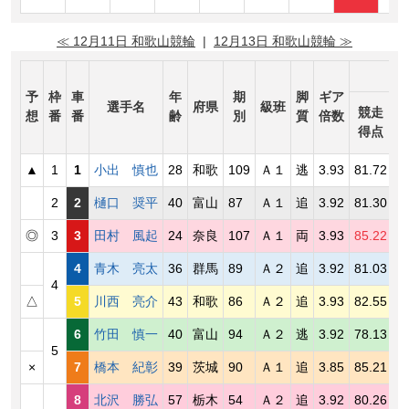
≪ 12月11日 和歌山競輪
|
12月13日 和歌山競輪 ≫
予
枠
車
年
期
脚
ギア
選手名
府県
級班
競走
1
想
番
番
齢
別
質
倍数
得点
▲
1
1
小出 慎也
28
和歌
109
Ａ１
逃
3.93
81.72
1
2
2
樋口 奨平
40
富山
87
Ａ１
追
3.92
81.30
1
◎
3
3
田村 風起
24
奈良
107
Ａ１
両
3.93
85.22
1
4
青木 亮太
36
群馬
89
Ａ２
追
3.92
81.03
0
4
△
5
川西 亮介
43
和歌
86
Ａ２
追
3.93
82.55
1
6
竹田 慎一
40
富山
94
Ａ２
逃
3.92
78.13
0
5
×
7
橋本 紀彰
39
茨城
90
Ａ１
追
3.85
85.21
2
8
北沢 勝弘
57
栃木
54
Ａ２
追
3.92
80.26
0