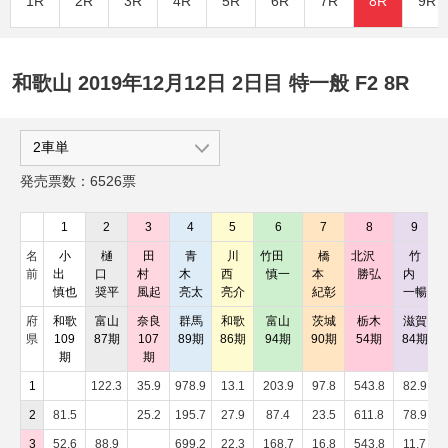
1R
2R
3R
4R
5R
6R
7R
8R
9R
和歌山 2019年12月12日 2日目 特一般 F2 8R
発売票数：6526票
1
2
3
4
5
6
7
8
9
名
小
樋
田
青
川
竹田
橋
北沢
竹
前
出
口
村
木
西
慎一
本
勝弘
内
慎也
奨平
風起
亮太
亮介
紀彰
一暢
府
和歌
富山
奈良
群馬
和歌
富山
茨城
栃木
滋賀
県
109
87期
107
89期
86期
94期
90期
54期
84期
期
期
1
122.3
35.9
978.9
13.1
203.9
97.8
543.8
82.9
2
81.5
25.2
195.7
27.9
87.4
23.5
611.8
78.9
3
52.6
88.9
699.2
22.3
168.7
16.8
543.8
11.7