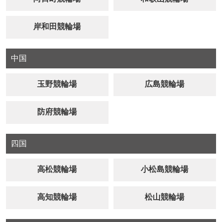
岸和田競輪場
中国
玉野競輪場
広島競輪場
防府競輪場
四国
高松競輪場
小松島競輪場
高知競輪場
松山競輪場