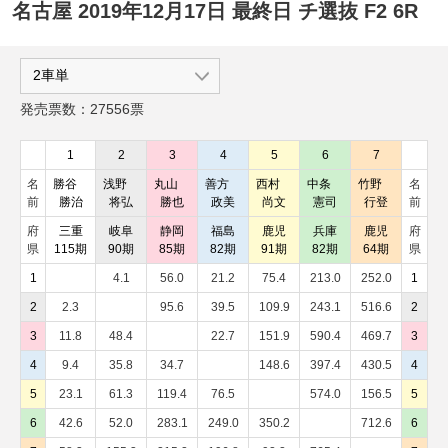
名古屋 2019年12月17日 最終日 チ選抜 F2 6R
発売票数：27556票
1
2
3
4
5
6
7
名
勝谷
浅野
丸山
善方
西村
中条
竹野
名
前
勝治
将弘
勝也
政美
尚文
憲司
行登
前
府
三重
岐阜
静岡
福島
鹿児
兵庫
鹿児
府
県
115期
90期
85期
82期
91期
82期
64期
県
1
4.1
56.0
21.2
75.4
213.0
252.0
1
2
2.3
95.6
39.5
109.9
243.1
516.6
2
3
11.8
48.4
22.7
151.9
590.4
469.7
3
4
9.4
35.8
34.7
148.6
397.4
430.5
4
5
23.1
61.3
119.4
76.5
574.0
156.5
5
6
42.6
52.0
283.1
249.0
350.2
712.6
6