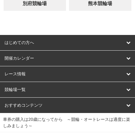
別府競輪場
熊本競輪場
はじめての方へ
はじめての方へ
開催カレンダー
競輪
レース情報
オートレース
レース予想
競輪場一覧
競輪くじ
レース結果
北日本
函館競輪場
青森競輪場
いわき平競輪場
おすすめコンテンツ
車券の購入は20歳になってから ～競輪・オートレースは適度に楽
Dokanto!
キャリーオーバー一覧
関
競輪選手情報
弥彦競輪場
前橋競輪場
取手競輪場
宇都宮競輪場
しみましょう～
東
大宮競輪場
西武園競輪場
京王閣競輪場
立川競輪場