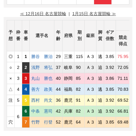
≪ 12月16日 名古屋競輪
|
1月15日 名古屋競輪 ≫
予
枠
車
年
期
脚
ギア
選手名
府県
級班
競走
1
想
番
番
齢
別
質
倍数
得点
着
◎
1
1
勝谷 勝治
29
三重
115
Ａ３
逃
3.85
75.95
4
○
2
2
浅野 将弘
37
岐阜
90
Ａ３
追
3.92
72.05
8
×
3
3
丸山 勝也
40
静岡
85
Ａ３
追
3.86
71.11
1
△
4
4
善方 政美
44
福島
82
Ａ３
逃
3.85
70.83
8
注
5
5
西村 尚文
36
鹿児
91
Ａ３
追
3.92
69.52
2
6
中条 憲司
42
兵庫
82
Ａ３
追
3.92
66.81
1
6
穴
7
竹野 行登
52
鹿児
64
Ａ３
追
3.85
69.48
1