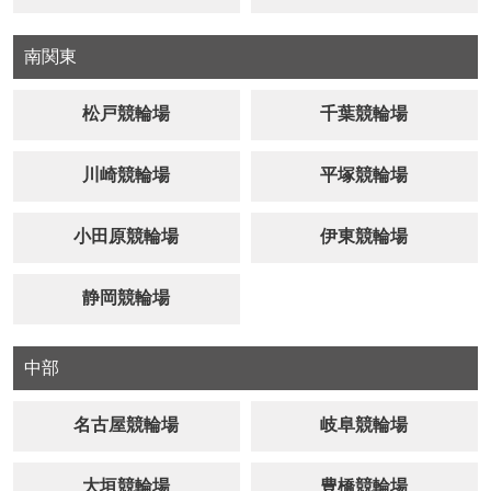
南関東
松戸競輪場
千葉競輪場
川崎競輪場
平塚競輪場
小田原競輪場
伊東競輪場
静岡競輪場
中部
名古屋競輪場
岐阜競輪場
大垣競輪場
豊橋競輪場