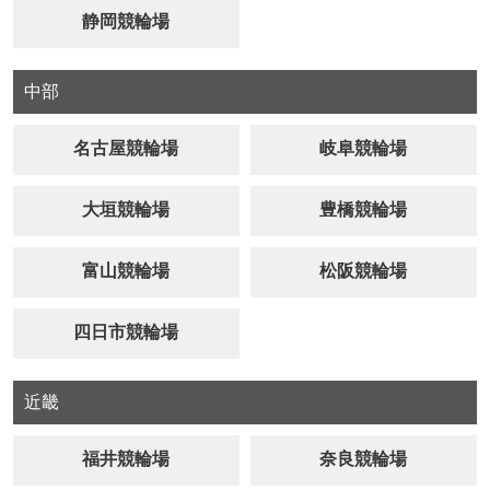
静岡競輪場
中部
名古屋競輪場
岐阜競輪場
大垣競輪場
豊橋競輪場
富山競輪場
松阪競輪場
四日市競輪場
近畿
福井競輪場
奈良競輪場