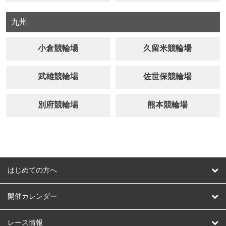
九州
小倉競輪場
久留米競輪場
武雄競輪場
佐世保競輪場
別府競輪場
熊本競輪場
はじめての方へ
はじめての方へ
開催カレンダー
競輪
レース情報