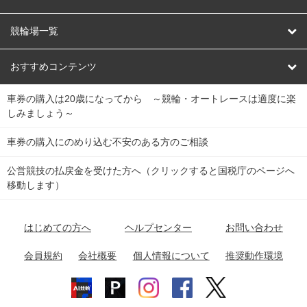
オートレース
レース予想
競輪場一覧
競輪くじ
レース結果
北日本
函館競輪場
青森競輪場
いわき平競輪場
おすすめコンテンツ
車券の購入は20歳になってから ～競輪・オートレースは適度に楽
Dokanto!
キャリーオーバー一覧
関
競輪選手情報
弥彦競輪場
前橋競輪場
取手競輪場
宇都宮競輪場
しみましょう～
東
大宮競輪場
西武園競輪場
京王閣競輪場
立川競輪場
チャリロトプラザ
Perfecta Navi
車券の購入にのめり込む不安のある方のご相談
南
松戸競輪場
千葉競輪場
川崎競輪場
平塚競輪場
公営競技の払戻金を受けた方へ（クリックすると国税庁のページへ
netkeirin
関
移動します）
小田原競輪場
伊東競輪場
静岡競輪場
東
ケイリンガル
中
名古屋競輪場
岐阜競輪場
大垣競輪場
豊橋競輪場
はじめての方へ
ヘルプセンター
お問い合わせ
部
チャリレンジャー
富山競輪場
松阪競輪場
四日市競輪場
会員規約
会社概要
個人情報について
推奨動作環境
競輪場情報
近
福井競輪場
奈良競輪場
向日町競輪場
和歌山競輪場
畿