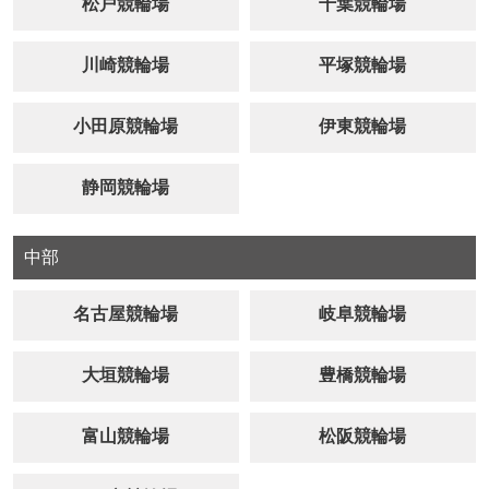
松戸競輪場
千葉競輪場
川崎競輪場
平塚競輪場
小田原競輪場
伊東競輪場
静岡競輪場
中部
名古屋競輪場
岐阜競輪場
大垣競輪場
豊橋競輪場
富山競輪場
松阪競輪場