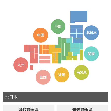
中部
北日本
中国
関東
九州
南関東
近畿
四国
北日本
函館競輪場
青森競輪場