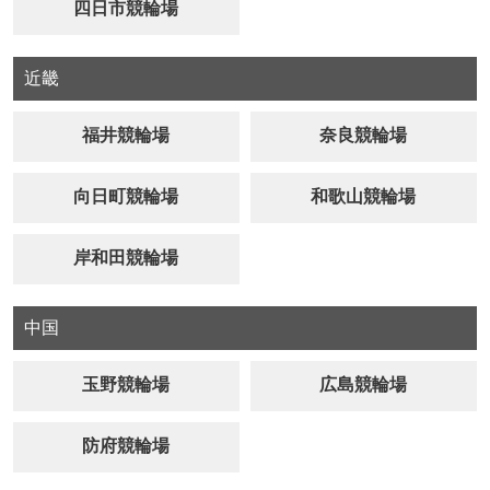
四日市競輪場
近畿
福井競輪場
奈良競輪場
向日町競輪場
和歌山競輪場
岸和田競輪場
中国
玉野競輪場
広島競輪場
防府競輪場