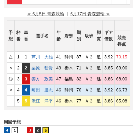
≪ 6月5日 青森競輪
|
6月17日 青森競輪 ≫
予
枠
車
年
期
脚
ギア
選手名
府県
級班
競走
1
想
番
番
齢
別
質
倍数
得点
着
△
1
1
芦川 大雄
41
静岡
87
Ａ３
追
3.92
70.15
0
○
2
2
栗原 稔貴
49
栃木
71
Ａ３
追
3.85
69.06
4
◎
3
3
善方 政美
47
福島
82
Ａ３
逃
3.86
68.00
3
×
4
4
町田 勝志
46
静岡
76
Ａ３
追
3.92
66.73
2
5
5
渋江 洋平
46
栃木
77
Ａ３
追
3.86
65.08
0
周回予想
4
3
2
1
5