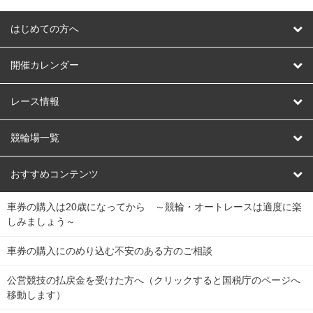
はじめての方へ
はじめての方へ
開催カレンダー
競輪
レース情報
オートレース
レース予想
競輪場一覧
競輪くじ
レース結果
北日本
函館競輪場
青森競輪場
いわき平競輪場
おすすめコンテンツ
車券の購入は20歳になってから ～競輪・オートレースは適度に楽
Dokanto!
キャリーオーバー一覧
関
競輪選手情報
弥彦競輪場
前橋競輪場
取手競輪場
宇都宮競輪場
しみましょう～
東
大宮競輪場
西武園競輪場
京王閣競輪場
立川競輪場
チャリロトプラザ
Perfecta Navi
車券の購入にのめり込む不安のある方のご相談
南
松戸競輪場
千葉競輪場
川崎競輪場
平塚競輪場
公営競技の払戻金を受けた方へ（クリックすると国税庁のページへ
netkeirin
関
移動します）
小田原競輪場
伊東競輪場
静岡競輪場
東