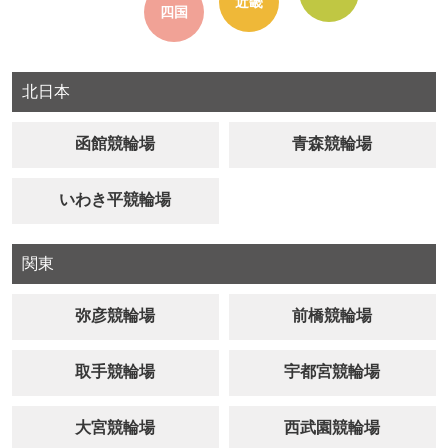
近畿
四国
北日本
函館競輪場
青森競輪場
いわき平競輪場
関東
弥彦競輪場
前橋競輪場
取手競輪場
宇都宮競輪場
大宮競輪場
西武園競輪場