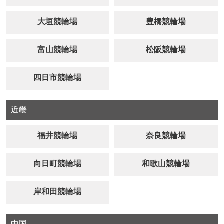
大垣競輪場
豊橋競輪場
富山競輪場
松阪競輪場
四日市競輪場
近畿
福井競輪場
奈良競輪場
向日町競輪場
和歌山競輪場
岸和田競輪場
中国