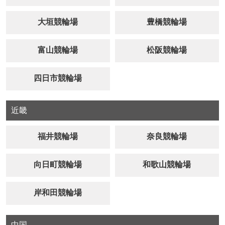
大垣競輪場
豊橋競輪場
富山競輪場
松阪競輪場
四日市競輪場
近畿
福井競輪場
奈良競輪場
向日町競輪場
和歌山競輪場
岸和田競輪場
中国