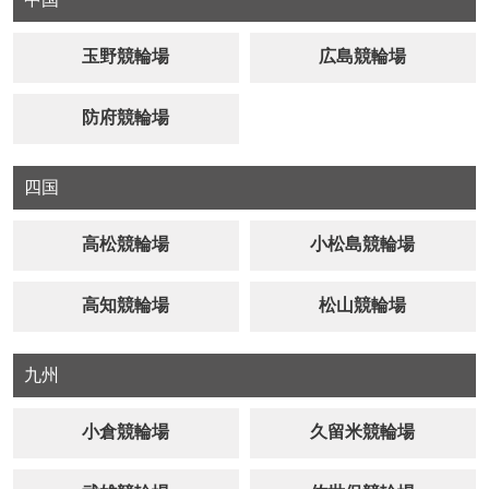
玉野競輪場
広島競輪場
防府競輪場
四国
高松競輪場
小松島競輪場
高知競輪場
松山競輪場
九州
小倉競輪場
久留米競輪場