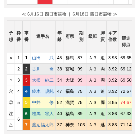
≪ 6月16日 四日市競輪
|
6月18日 四日市競輪 ≫
予
枠
車
年
期
脚
ギア
選手名
府県
級班
競走
1
想
番
番
齢
別
質
倍数
得点
×
1
1
山田 武
45
群馬
87
Ａ３
追
3.93
69.65
2
2
2
古川 喬
38
宮城
99
Ａ３
両
3.92
69.12
2
○
3
3
大松 純二
34
大阪
99
Ａ３
両
3.92
69.50
3
穴
4
4
鈴木 規純
47
福島
75
Ａ３
追
3.92
72.67
0
◎
5
5
中井 修
52
滋賀
75
Ａ３
両
3.85
74.67
8
注
6
桂馬 将人
40
福島
89
Ａ３
追
3.86
67.33
3
6
△
7
渡辺福太郎
37
神奈
103
Ａ３
逃
3.83
71.14
6