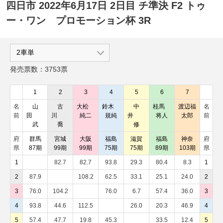
四日市 2022年6月17日 2日目 チ準決 F2 トゥ
ー・ワン プロモーション杯 3R
発売票数：3753票
1
2
3
4
5
6
7
名
山
古
大松
鈴木
中
桂馬
渡辺福
名
前
田
川
純二
規純
井
将人
太郎
前
武
喬
修
府
群馬
宮城
大阪
福島
滋賀
福島
神奈
府
県
87期
99期
99期
75期
75期
89期
103期
県
1
82.7
82.7
93.8
29.3
80.4
8.3
1
2
87.9
108.2
62.5
33.1
25.1
24.0
2
3
76.0
104.2
76.0
6.7
57.4
36.0
3
4
93.8
44.6
112.5
26.0
20.3
46.9
4
5
57.4
47.7
19.8
45.3
33.5
12.4
5