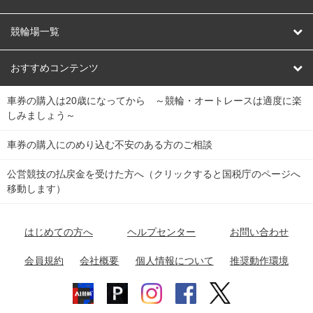
オートレース
レース予想
競輪場一覧
競輪くじ
レース結果
北日本
函館競輪場
青森競輪場
いわき平競輪場
おすすめコンテンツ
車券の購入は20歳になってから ～競輪・オートレースは適度に楽
Dokanto!
キャリーオーバー一覧
関
競輪選手情報
弥彦競輪場
前橋競輪場
取手競輪場
宇都宮競輪場
しみましょう～
東
大宮競輪場
西武園競輪場
京王閣競輪場
立川競輪場
チャリロトプラザ
Perfecta Navi
車券の購入にのめり込む不安のある方のご相談
南
松戸競輪場
千葉競輪場
川崎競輪場
平塚競輪場
公営競技の払戻金を受けた方へ（クリックすると国税庁のページへ
netkeirin
関
移動します）
小田原競輪場
伊東競輪場
静岡競輪場
東
ケイリンガル
中
名古屋競輪場
岐阜競輪場
大垣競輪場
豊橋競輪場
はじめての方へ
ヘルプセンター
お問い合わせ
部
チャリレンジャー
富山競輪場
松阪競輪場
四日市競輪場
会員規約
会社概要
個人情報について
推奨動作環境
競輪場情報
近
福井競輪場
奈良競輪場
向日町競輪場
和歌山競輪場
畿