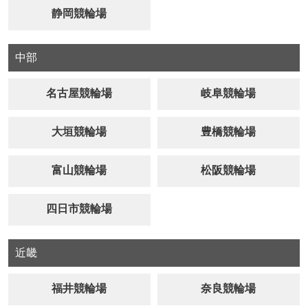
静岡競輪場
中部
名古屋競輪場
岐阜競輪場
大垣競輪場
豊橋競輪場
富山競輪場
松阪競輪場
四日市競輪場
近畿
福井競輪場
奈良競輪場