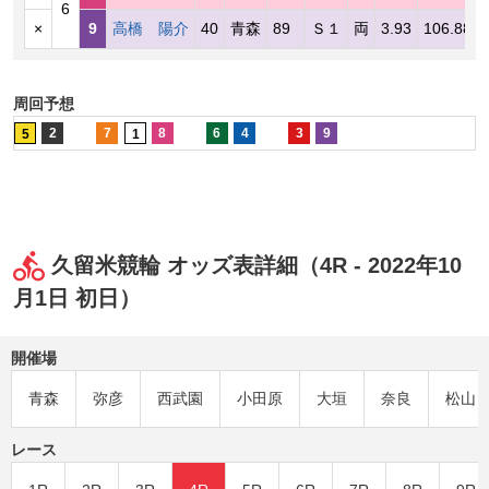
6
×
9
高橋 陽介
40
青森
89
Ｓ１
両
3.93
106.88
周回予想
2
7
8
6
4
3
9
5
1
久留米競輪 オッズ表詳細（4R - 2022年10
月1日 初日）
開催場
青森
弥彦
西武園
小田原
大垣
奈良
松山
レース