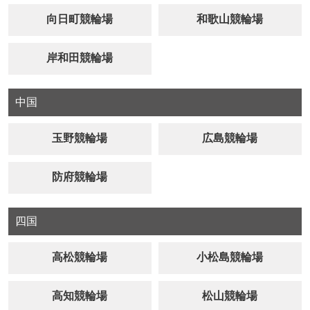
向日町競輪場
和歌山競輪場
岸和田競輪場
中国
玉野競輪場
広島競輪場
防府競輪場
四国
高松競輪場
小松島競輪場
高知競輪場
松山競輪場