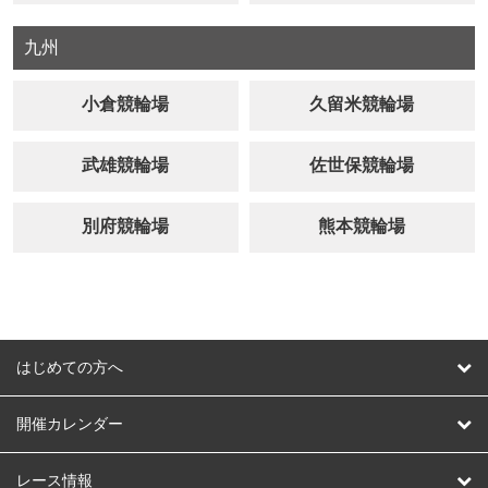
九州
小倉競輪場
久留米競輪場
武雄競輪場
佐世保競輪場
別府競輪場
熊本競輪場
はじめての方へ
はじめての方へ
開催カレンダー
競輪
レース情報