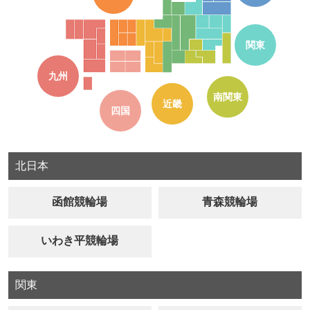
関東
九州
南関東
近畿
四国
北日本
函館競輪場
青森競輪場
いわき平競輪場
関東