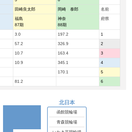
田崎良太郎
岡崎 泰郎
名前
福島
神奈
府県
87期
88期
3.0
197.2
1
57.2
326.9
2
10.7
163.4
3
10.9
345.1
4
170.1
5
81.2
6
北日本
函館競輪場
青森競輪場
いわき平競輪場