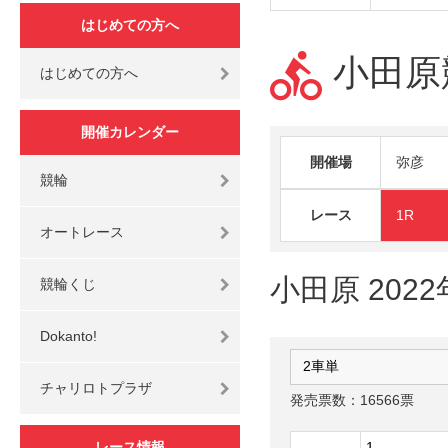
はじめての方へ
小田原競
はじめての方へ
開催カレンダー
開催場
弥彦
競輪
レース
1R
オートレース
小田原 202
競輪くじ
Dokanto!
チャリロトプラザ
発売票数：16566票
レース情報
1