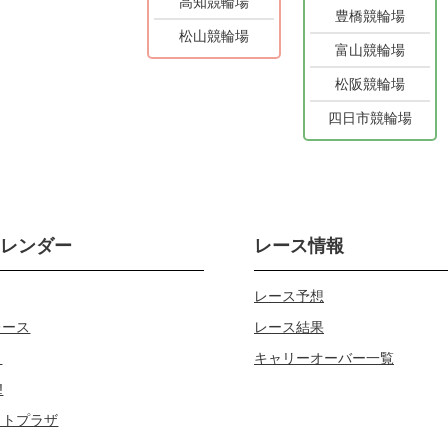
高知競輪場
豊橋競輪場
松山競輪場
富山競輪場
松阪競輪場
四日市競輪場
カレンダー
レース情報
レース予想
レース
レース結果
じ
キャリーオーバー一覧
!
ロトプラザ