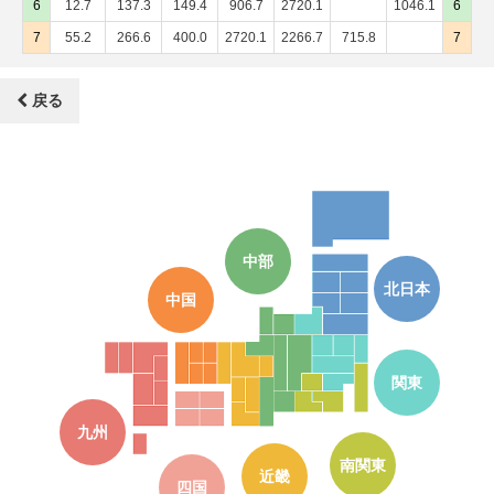
6
12.7
137.3
149.4
906.7
2720.1
1046.1
6
7
55.2
266.6
400.0
2720.1
2266.7
715.8
7
戻る
中部
北日本
中国
関東
九州
南関東
近畿
四国