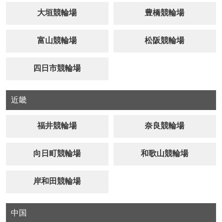
大垣競輪場
豊橋競輪場
富山競輪場
松阪競輪場
四日市競輪場
近畿
福井競輪場
奈良競輪場
向日町競輪場
和歌山競輪場
岸和田競輪場
中国