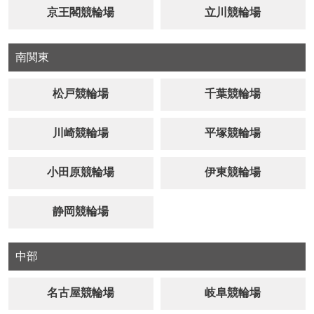
京王閣競輪場
立川競輪場
南関東
松戸競輪場
千葉競輪場
川崎競輪場
平塚競輪場
小田原競輪場
伊東競輪場
静岡競輪場
中部
名古屋競輪場
岐阜競輪場