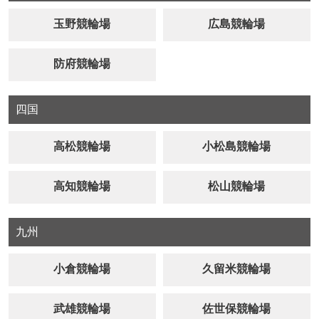
玉野競輪場
広島競輪場
防府競輪場
四国
高松競輪場
小松島競輪場
高知競輪場
松山競輪場
九州
小倉競輪場
久留米競輪場
武雄競輪場
佐世保競輪場