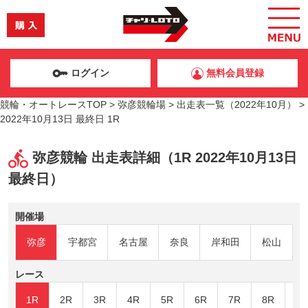
ログイン
無料会員登録
競輪・オートレースTOP
>
弥彦競輪場
>
出走表一覧（2022年10月）
>
2022年10月13日 最終日 1R
弥彦競輪 出走表詳細（1R 2022年10月13日
最終日）
開催場
弥彦
宇都宮
名古屋
奈良
岸和田
松山
レース
1R
2R
3R
4R
5R
6R
7R
8R
9R