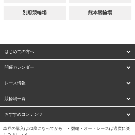
別府競輪場
熊本競輪場
はじめての方へ
はじめての方へ
開催カレンダー
競輪
レース情報
オートレース
レース予想
競輪場一覧
競輪くじ
レース結果
北日本
函館競輪場
青森競輪場
いわき平競輪場
おすすめコンテンツ
車券の購入は20歳になってから ～競輪・オートレースは適度に楽
Dokanto!
キャリーオーバー一覧
関
競輪選手情報
弥彦競輪場
前橋競輪場
取手競輪場
宇都宮競輪場
しみましょう～