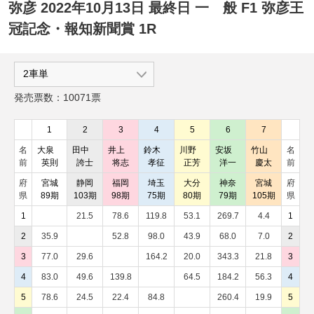
弥彦 2022年10月13日 最終日 一 般 F1 弥彦王
冠記念・報知新聞賞 1R
発売票数：10071票
1
2
3
4
5
6
7
名
大泉
田中
井上
鈴木
川野
安坂
竹山
名
前
英則
誇士
将志
孝征
正芳
洋一
慶太
前
府
宮城
静岡
福岡
埼玉
大分
神奈
宮城
府
県
89期
103期
98期
75期
80期
79期
105期
県
1
21.5
78.6
119.8
53.1
269.7
4.4
1
2
35.9
52.8
98.0
43.9
68.0
7.0
2
3
77.0
29.6
164.2
20.0
343.3
21.8
3
4
83.0
49.6
139.8
64.5
184.2
56.3
4
5
78.6
24.5
22.4
84.8
260.4
19.9
5