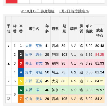
≪ 10月12日 弥彦競輪
|
6月7日 弥彦競輪 ≫
予
枠
車
年
期
脚
ギア
選手名
府県
級班
競走
1
想
番
番
齢
別
質
倍数
得点
○
1
1
大泉 英則
41
宮城
89
Ａ２
追
3.92
80.48
2
2
2
田中 誇士
29
静岡
103
Ａ１
両
3.92
84.25
3
▲
3
3
井上 将志
35
福岡
98
Ａ１
両
3.92
81.93
2
4
4
鈴木 孝征
50
埼玉
75
Ａ２
追
3.85
81.24
1
×
5
5
川野 正芳
45
大分
80
Ａ２
追
3.92
84.21
2
6
安坂 洋一
46
神奈
79
Ａ２
追
3.93
79.97
0
6
◎
7
竹山 慶太
29
宮城
105
Ａ２
逃
3.92
84.21
5