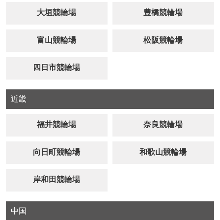
大垣競輪場
豊橋競輪場
富山競輪場
松阪競輪場
四日市競輪場
近畿
福井競輪場
奈良競輪場
向日町競輪場
和歌山競輪場
岸和田競輪場
中国