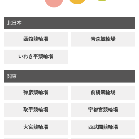
北日本
函館競輪場
青森競輪場
いわき平競輪場
関東
弥彦競輪場
前橋競輪場
取手競輪場
宇都宮競輪場
大宮競輪場
西武園競輪場