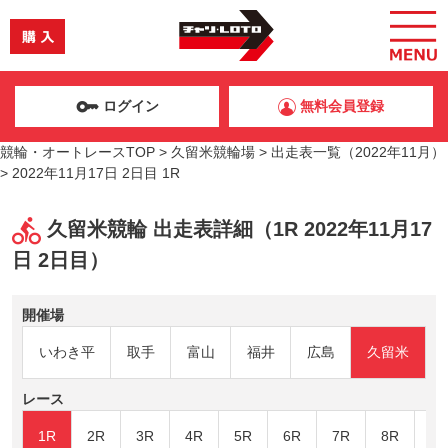
ログイン
無料会員登録
競輪・オートレースTOP
>
久留米競輪場
>
出走表一覧（2022年11月）
>
2022年11月17日 2日目 1R
久留米競輪 出走表詳細（1R 2022年11月17
日 2日目）
開催場
いわき平
取手
富山
福井
広島
久留米
レース
1R
2R
3R
4R
5R
6R
7R
8R
9R