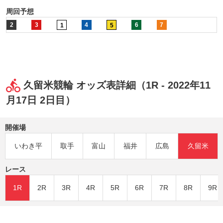
周回予想
2
3
4
6
7
1
5
久留米競輪 オッズ表詳細（1R - 2022年11
月17日 2日目）
開催場
いわき平
取手
富山
福井
広島
久留米
レース
1R
2R
3R
4R
5R
6R
7R
8R
9R