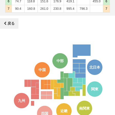
6
74.7
118.8
151.6
176.9
419.1
455.0
6
7
90.4
160.8
261.0
230.8
995.4
796.3
7
戻る
中部
北日本
中国
関東
九州
南関東
近畿
四国