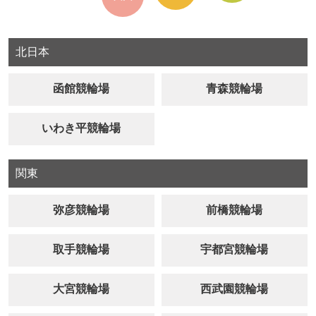
北日本
函館競輪場
青森競輪場
いわき平競輪場
関東
弥彦競輪場
前橋競輪場
取手競輪場
宇都宮競輪場
大宮競輪場
西武園競輪場