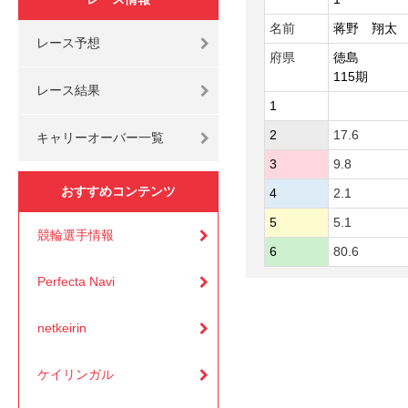
名前
蒋野 翔太
レース予想
府県
徳島
115期
レース結果
1
2
17.6
キャリーオーバー一覧
3
9.8
おすすめコンテンツ
4
2.1
5
5.1
競輪選手情報
6
80.6
Perfecta Navi
netkeirin
ケイリンガル