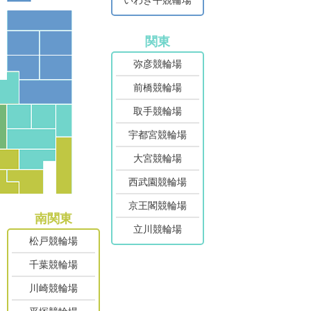
関東
弥彦競輪場
前橋競輪場
取手競輪場
宇都宮競輪場
大宮競輪場
西武園競輪場
京王閣競輪場
南関東
立川競輪場
松戸競輪場
千葉競輪場
川崎競輪場