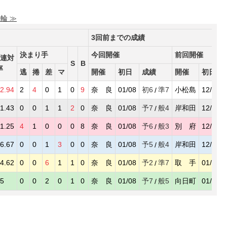
輪 ≫
3回前までの成績
決まり手
今回開催
前回開催
3連対
S
B
率
逃
捲
差
マ
開催
初日
成績
開催
初日
準7
初6
2.94
2
4
0
1
0
9
奈 良
01/08
小松島
12/25
般4
予7
1.43
0
0
1
1
2
0
奈 良
01/08
岸和田
12/31
般3
予6
1.25
4
1
0
0
0
8
奈 良
01/08
別 府
12/31
般4
予5
6.67
0
0
1
3
0
0
奈 良
01/08
岸和田
12/31
準7
予2
4.62
0
0
6
1
1
0
奈 良
01/08
取 手
01/01
般5
予7
5
0
0
2
0
1
0
奈 良
01/08
向日町
01/01