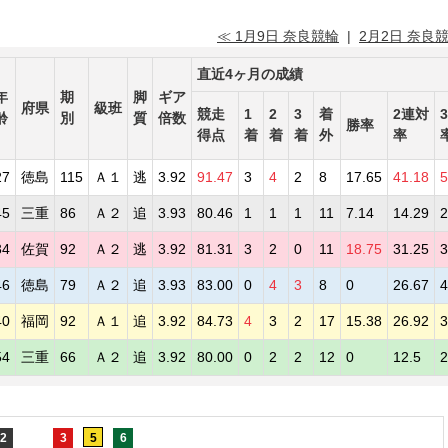
≪ 1月9日 奈良競輪
|
2月2日 奈良競
直近4ヶ月の成績
年
期
脚
ギア
府県
級班
競走
1
2
3
着
2連対
齢
別
質
倍数
勝率
得点
着
着
着
外
率
27
徳島
115
Ａ１
逃
3.92
91.47
3
4
2
8
17.65
41.18
5
45
三重
86
Ａ２
追
3.93
80.46
1
1
1
11
7.14
14.29
2
34
佐賀
92
Ａ２
逃
3.92
81.31
3
2
0
11
18.75
31.25
3
46
徳島
79
Ａ２
追
3.93
83.00
0
4
3
8
0
26.67
4
40
福岡
92
Ａ１
追
3.92
84.73
4
3
2
17
15.38
26.92
3
54
三重
66
Ａ２
追
3.92
80.00
0
2
2
12
0
12.5
2
2
3
5
6