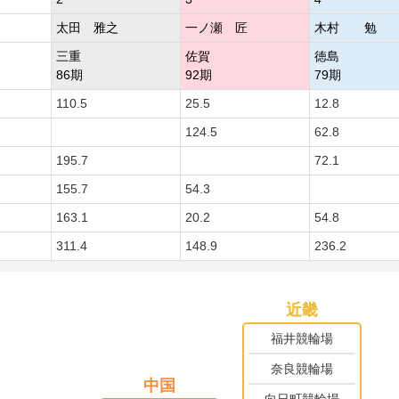
太田 雅之
一ノ瀬 匠
木村 勉
三重
佐賀
徳島
86期
92期
79期
110.5
25.5
12.8
124.5
62.8
195.7
72.1
155.7
54.3
163.1
20.2
54.8
311.4
148.9
236.2
近畿
福井競輪場
奈良競輪場
中国
向日町競輪場