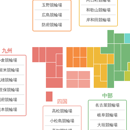
玉野競輪場
和歌山競輪場
広島競輪場
岸和田競輪場
防府競輪場
九州
小倉競輪場
留米競輪場
武雄競輪場
世保競輪場
中部
別府競輪場
四国
名古屋競輪場
熊本競輪場
高松競輪場
岐阜競輪場
小松島競輪場
大垣競輪場