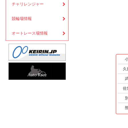
チャリレンジャー
競輪場情報
オートレース場情報
久
佐