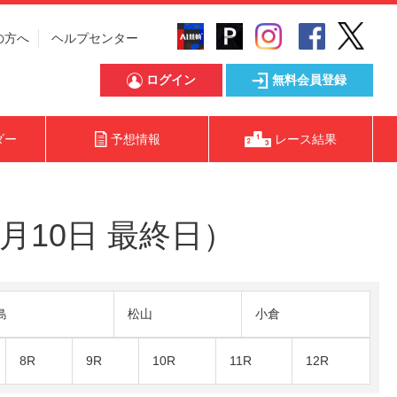
の方へ
ヘルプセンター
ログイン
無料会員登録
ダー
予想情報
レース結果
1月10日 最終日）
島
松山
小倉
8R
9R
10R
11R
12R