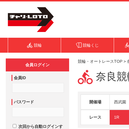
競輪
競輪くじ
競輪・オートレースTOP
>
会員ログイン
奈良競輪
会員ID
パスワード
開催場
西武園
レース
1R
次回から自動ログインす