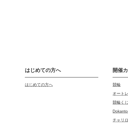
はじめての方へ
開催
はじめての方へ
競輪
オート
競輪く
Dokanto
チャリ