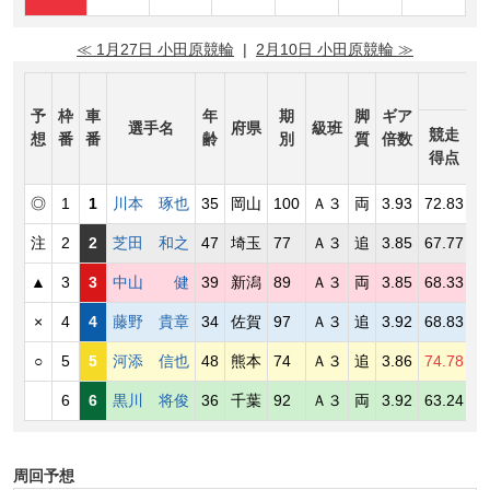
≪ 1月27日 小田原競輪
|
2月10日 小田原競輪 ≫
予
枠
車
年
期
脚
ギア
選手名
府県
級班
競走
1
想
番
番
齢
別
質
倍数
得点
◎
1
1
川本 琢也
35
岡山
100
Ａ３
両
3.93
72.83
6
注
2
2
芝田 和之
47
埼玉
77
Ａ３
追
3.85
67.77
1
▲
3
3
中山 健
39
新潟
89
Ａ３
両
3.85
68.33
3
×
4
4
藤野 貴章
34
佐賀
97
Ａ３
追
3.92
68.83
1
○
5
5
河添 信也
48
熊本
74
Ａ３
追
3.86
74.78
0
6
6
黒川 将俊
36
千葉
92
Ａ３
両
3.92
63.24
0
周回予想