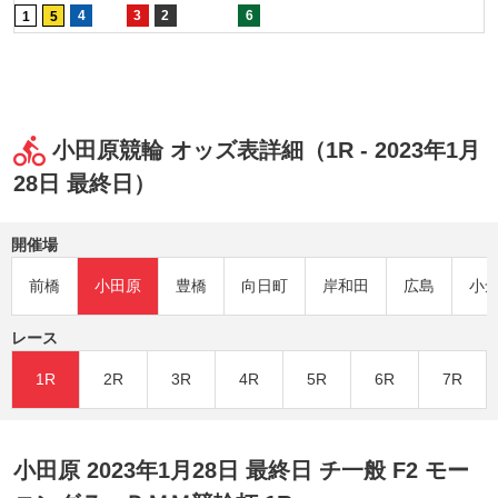
4
3
2
6
1
5
小田原競輪 オッズ表詳細（1R - 2023年1月
28日 最終日）
開催場
前橋
小田原
豊橋
向日町
岸和田
広島
小
レース
1R
2R
3R
4R
5R
6R
7R
小田原 2023年1月28日 最終日 チ一般 F2 モー