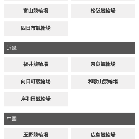
富山競輪場
松阪競輪場
四日市競輪場
近畿
福井競輪場
奈良競輪場
向日町競輪場
和歌山競輪場
岸和田競輪場
中国
玉野競輪場
広島競輪場