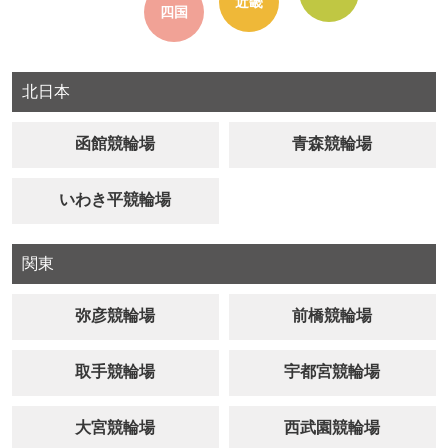
近畿
四国
北日本
函館競輪場
青森競輪場
いわき平競輪場
関東
弥彦競輪場
前橋競輪場
取手競輪場
宇都宮競輪場
大宮競輪場
西武園競輪場