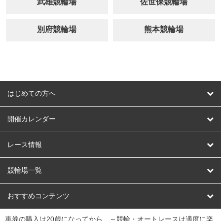
武雄競輪場
佐世保競輪場
別府競輪場
熊本競輪場
はじめての方へ
はじめての方へ
開催カレンダー
競輪
レース情報
オートレース
レース予想
競輪場一覧
競輪くじ
レース結果
北日本
函館競輪場
青森競輪場
いわき平競輪場
おすすめコンテンツ
車券の購入は20歳になってから ～競輪・オートレースは適度に楽