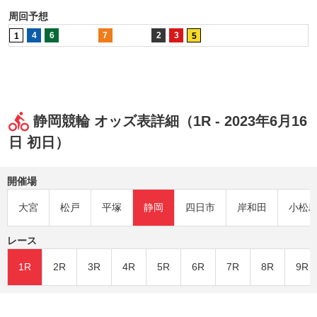
周回予想
4
6
7
2
3
1
5
静岡競輪 オッズ表詳細（1R - 2023年6月16
日 初日）
開催場
大宮
松戸
平塚
静岡
四日市
岸和田
小松
レース
1R
2R
3R
4R
5R
6R
7R
8R
9R