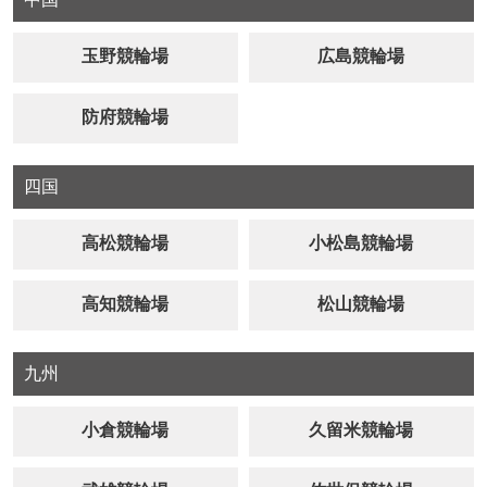
玉野競輪場
広島競輪場
防府競輪場
四国
高松競輪場
小松島競輪場
高知競輪場
松山競輪場
九州
小倉競輪場
久留米競輪場