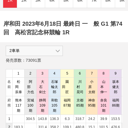
1R
2R
3R
4R
5R
6R
7R
8R
9R
岸和田 2023年6月18日 最終日 一 般 G1 第74
回 高松宮記念杯競輪 1R
発売票数：73091票
1
2
3
4
5
6
7
8
9
名
松
阿
大
石塚
園
川
小
山
坂本
名
前
岡
部
石
輪太
田
村
原
本
健太
前
辰泰
力也
剣士
郎
匠
晃司
太樹
伸一
郎
府
熊本
宮城
静岡
和歌
福岡
京都
神奈
奈良
福岡
府
県
117
100
109
105
87期
85期
95期
101
86期
県
期
期
期
期
期
1
304.5
143.8
136.3
6.3
318.7
24.2
39.9
153.5
1
2
183.3
311.4
358.2
109.1
480.8
15.1
101.5
476.6
2