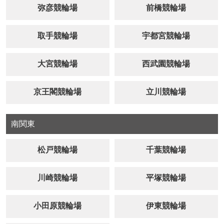
弥彦競輪場
前橋競輪場
取手競輪場
宇都宮競輪場
大宮競輪場
西武園競輪場
京王閣競輪場
立川競輪場
南関東
松戸競輪場
千葉競輪場
川崎競輪場
平塚競輪場
小田原競輪場
伊東競輪場