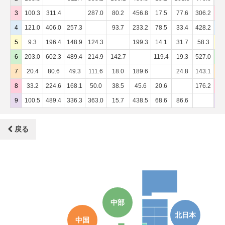
3
100.3
311.4
287.0
80.2
456.8
17.5
77.6
306.2
3
4
121.0
406.0
257.3
93.7
233.2
78.5
33.4
428.2
4
5
9.3
196.4
148.9
124.3
199.3
14.1
31.7
58.3
5
6
203.0
602.3
489.4
214.9
142.7
119.4
19.3
527.0
6
7
20.4
80.6
49.3
111.6
18.0
189.6
24.8
143.1
7
8
33.2
224.6
168.1
50.0
38.5
45.6
20.6
176.2
8
9
100.5
489.4
336.3
363.0
15.7
438.5
68.6
86.6
9
戻る
中部
北日本
中国