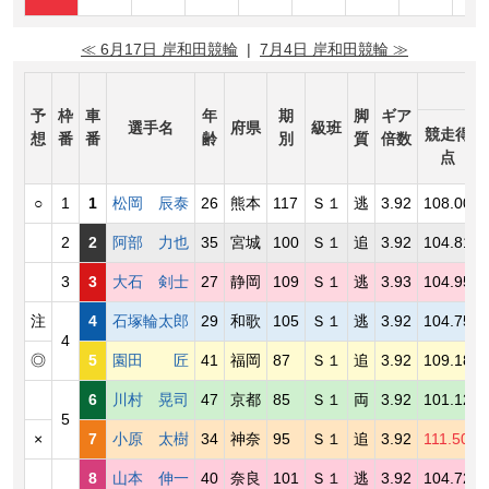
≪ 6月17日 岸和田競輪
|
7月4日 岸和田競輪 ≫
予
枠
車
年
期
脚
ギア
選手名
府県
級班
競走得
想
番
番
齢
別
質
倍数
点
○
1
1
松岡 辰泰
26
熊本
117
Ｓ１
逃
3.92
108.00
2
2
阿部 力也
35
宮城
100
Ｓ１
追
3.92
104.81
3
3
大石 剣士
27
静岡
109
Ｓ１
逃
3.93
104.95
注
4
石塚輪太郎
29
和歌
105
Ｓ１
逃
3.92
104.75
4
◎
5
園田 匠
41
福岡
87
Ｓ１
追
3.92
109.18
6
川村 晃司
47
京都
85
Ｓ１
両
3.92
101.12
5
×
7
小原 太樹
34
神奈
95
Ｓ１
追
3.92
111.50
8
山本 伸一
40
奈良
101
Ｓ１
逃
3.92
104.72