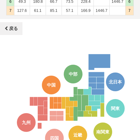
6
49.3
180.8
66.7
73.5
228.4
1446.7
6
7
127.6
61.1
85.1
57.1
166.9
1446.7
7
戻る
中部
北日本
中国
関東
九州
南関東
近畿
四国