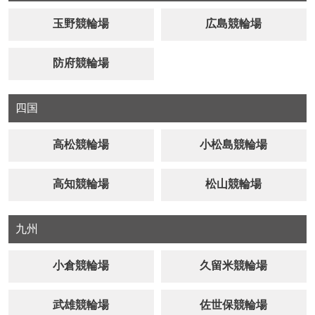
玉野競輪場
広島競輪場
防府競輪場
四国
高松競輪場
小松島競輪場
高知競輪場
松山競輪場
九州
小倉競輪場
久留米競輪場
武雄競輪場
佐世保競輪場