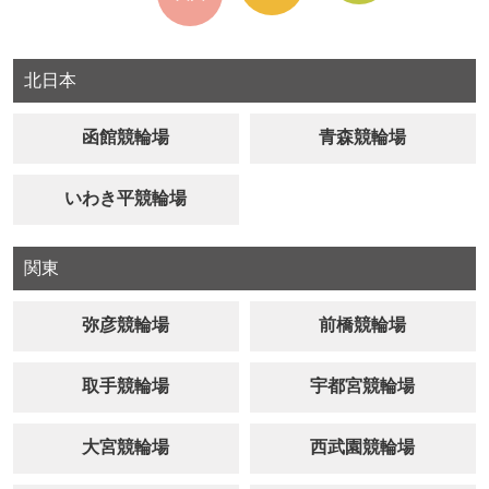
北日本
函館競輪場
青森競輪場
いわき平競輪場
関東
弥彦競輪場
前橋競輪場
取手競輪場
宇都宮競輪場
大宮競輪場
西武園競輪場