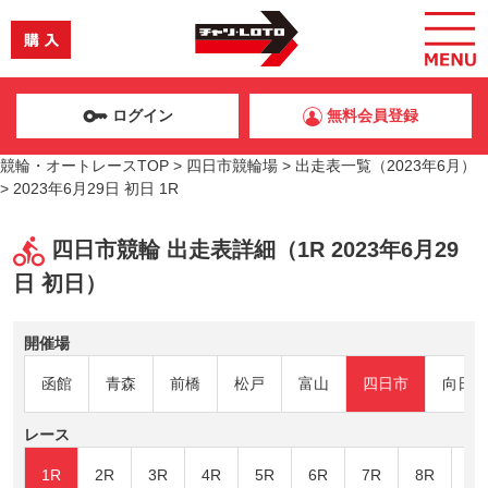
ログイン
無料会員登録
競輪・オートレースTOP
>
四日市競輪場
>
出走表一覧（2023年6月）
>
2023年6月29日 初日 1R
四日市競輪 出走表詳細（1R 2023年6月29
日 初日）
開催場
函館
青森
前橋
松戸
富山
四日市
向日町
レース
1R
2R
3R
4R
5R
6R
7R
8R
9R