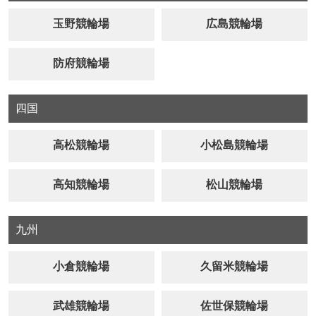
玉野競輪場
広島競輪場
防府競輪場
四国
高松競輪場
小松島競輪場
高知競輪場
松山競輪場
九州
小倉競輪場
久留米競輪場
武雄競輪場
佐世保競輪場