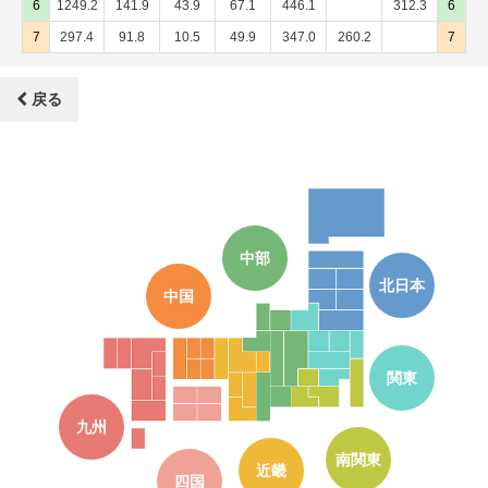
6
1249.2
141.9
43.9
67.1
446.1
312.3
6
7
297.4
91.8
10.5
49.9
347.0
260.2
7
戻る
中部
北日本
中国
関東
九州
南関東
近畿
四国