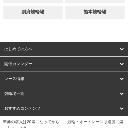
別府競輪場
熊本競輪場
はじめての方へ
はじめての方へ
開催カレンダー
競輪
レース情報
オートレース
レース予想
競輪場一覧
競輪くじ
レース結果
北日本
函館競輪場
青森競輪場
いわき平競輪場
おすすめコンテンツ
車券の購入は20歳になってから ～競輪・オートレースは適度に楽
Dokanto!
キャリーオーバー一覧
関
競輪選手情報
弥彦競輪場
前橋競輪場
取手競輪場
宇都宮競輪場
しみましょう～