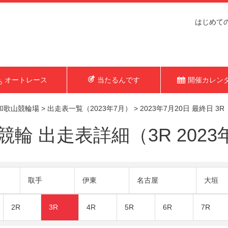
はじめて
オートレース
当たるんです
開催カレン
和歌山競輪場
>
出走表一覧（2023年7月）
>
2023年7月20日 最終日 3R
輪 出走表詳細（3R 2023
取手
伊東
名古屋
大垣
2R
3R
4R
5R
6R
7R