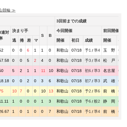
山競輪 ≫
3回前までの成績
決まり手
今回開催
前回開催
3連対
S
B
率
逃
捲
差
マ
開催
初日
成績
開催
初日
準4
予1
52
0
0
6
1
1
0
和歌山
07/18
玉 野
07/1
準4
予3
57.58
0
0
5
2
4
0
和歌山
07/18
松 戸
07/0
準3
初6
50
5
2
1
1
11
10
和歌山
07/18
名古屋
07/1
準3
初7
18.18
0
0
2
0
3
6
和歌山
07/18
武 雄
07/0
準6
予2
75
10
7
0
0
10
13
和歌山
07/18
前 橋
07/1
般2
予6
11.11
1
0
0
0
1
3
和歌山
07/18
静 岡
07/0
準4
予1
26.67
1
0
1
0
0
7
和歌山
07/18
前 橋
07/1