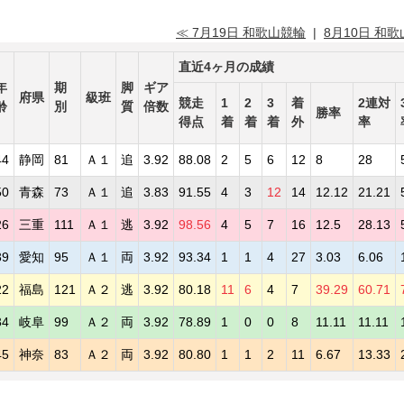
≪ 7月19日 和歌山競輪
|
8月10日 和歌
直近4ヶ月の成績
年
期
脚
ギア
府県
級班
競走
1
2
3
着
2連対
齢
別
質
倍数
勝率
得点
着
着
着
外
率
44
静岡
81
Ａ１
追
3.92
88.08
2
5
6
12
8
28
50
青森
73
Ａ１
追
3.83
91.55
4
3
12
14
12.12
21.21
26
三重
111
Ａ１
逃
3.92
98.56
4
5
7
16
12.5
28.13
39
愛知
95
Ａ１
両
3.92
93.34
1
1
4
27
3.03
6.06
22
福島
121
Ａ２
逃
3.92
80.18
11
6
4
7
39.29
60.71
34
岐阜
99
Ａ２
両
3.92
78.89
1
0
0
8
11.11
11.11
45
神奈
83
Ａ２
両
3.92
80.80
1
1
2
11
6.67
13.33