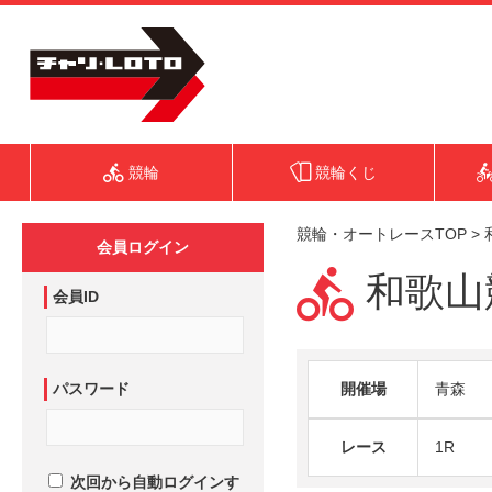
競輪
競輪くじ
競輪・オートレースTOP
>
会員ログイン
和歌山競
会員ID
パスワード
開催場
青森
レース
1R
次回から自動ログインす