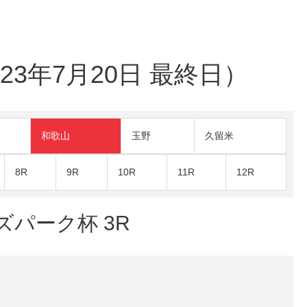
23年7月20日 最終日）
和歌山
玉野
久留米
8R
9R
10R
11R
12R
ッズパーク杯 3R