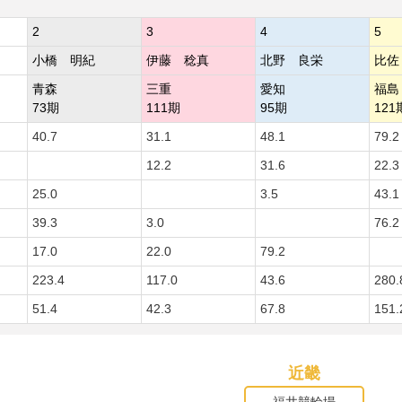
2
3
4
5
小橋 明紀
伊藤 稔真
北野 良栄
比佐
青森
三重
愛知
福島
73期
111期
95期
121
40.7
31.1
48.1
79.2
12.2
31.6
22.3
25.0
3.5
43.1
39.3
3.0
76.2
17.0
22.0
79.2
223.4
117.0
43.6
280.
51.4
42.3
67.8
151.
近畿
福井競輪場