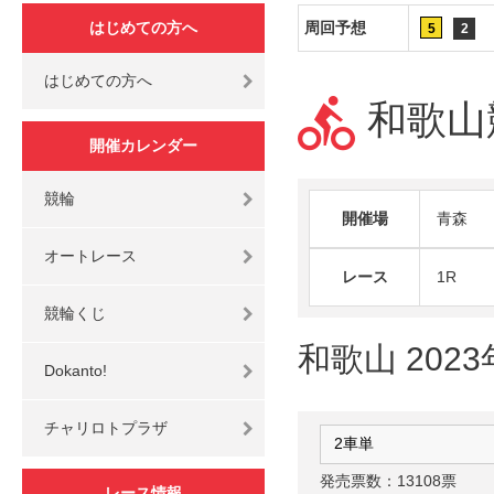
はじめての方へ
周回予想
5
2
はじめての方へ
和歌山競
開催カレンダー
競輪
開催場
青森
オートレース
レース
1R
競輪くじ
和歌山 202
Dokanto!
チャリロトプラザ
発売票数：13108票
レース情報