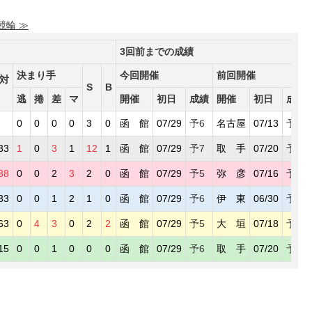
競輪 ≫
3回前までの成績
決まり手
今回開催
前回開催
連対
S
B
逃
捲
差
マ
開催
初日
成績
開催
初日
成績
予6
予5
0
0
0
0
3
0
函 館
07/29
名古屋
07/13
予7
予5
33
1
0
3
1
12
1
函 館
07/29
取 手
07/20
予5
予4
38
0
0
2
3
2
0
函 館
07/29
弥 彦
07/16
予6
予5
33
0
0
1
2
1
0
函 館
07/29
伊 東
06/30
予5
予7
63
0
4
3
0
2
2
函 館
07/29
大 垣
07/18
予6
予6
15
0
0
1
0
0
0
函 館
07/29
取 手
07/20