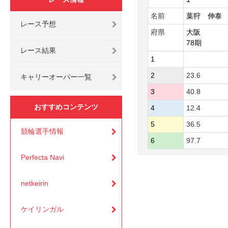
名前
葉狩 伸泰
レース予想
府県
大阪
78期
レース結果
1
2
23.6
キャリーオーバー一覧
3
40.8
おすすめコンテンツ
4
12.4
5
36.5
競輪選手情報
6
97.7
Perfecta Navi
netkeirin
ケイリンガル