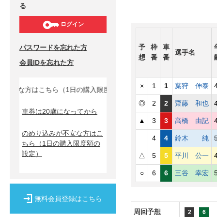
る
ログイン
予
枠
車
パスワードを忘れた方
選手名
想
番
番
会員IDを忘れた方
×
1
1
葉狩 伸泰
安な方はこちら（1日の購入限度額の設定）↓
◎
2
2
齋藤 和也
車券は20歳になってから
▲
3
3
高橋 由記
のめり込みが不安な方はこ
4
4
鈴木 純
ちら
（1日の購入限度額の
設定）
△
5
5
平川 公一
○
6
6
三谷 幸宏
無料会員登録はこちら
周回予想
2
6