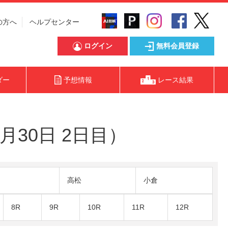
の方へ
ヘルプセンター
ログイン
無料会員登録
ダー
予想情報
レース結果
月30日 2日目）
高松
小倉
8R
9R
10R
11R
12R