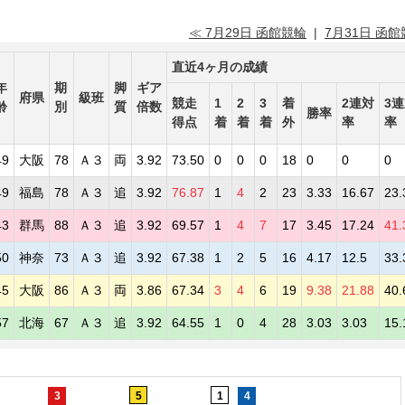
≪ 7月29日 函館競輪
|
7月31日 函館
直近4ヶ月の成績
年
期
脚
ギア
府県
級班
競走
1
2
3
着
2連対
3
齢
別
質
倍数
勝率
得点
着
着
着
外
率
率
49
大阪
78
Ａ３
両
3.92
73.50
0
0
0
18
0
0
0
49
福島
78
Ａ３
追
3.92
76.87
1
4
2
23
3.33
16.67
23.
43
群馬
88
Ａ３
追
3.92
69.57
1
4
7
17
3.45
17.24
41.
50
神奈
73
Ａ３
追
3.92
67.38
1
2
5
16
4.17
12.5
33.
45
大阪
86
Ａ３
両
3.86
67.34
3
4
6
19
9.38
21.88
40.
57
北海
67
Ａ３
追
3.92
64.55
1
0
4
28
3.03
3.03
15.
3
5
1
4