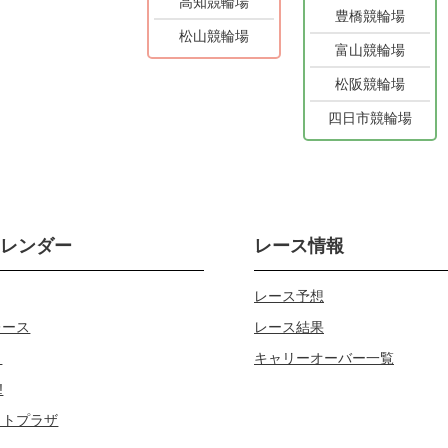
高知競輪場
豊橋競輪場
松山競輪場
富山競輪場
松阪競輪場
四日市競輪場
カレンダー
レース情報
レース予想
レース
レース結果
じ
キャリーオーバー一覧
!
ロトプラザ