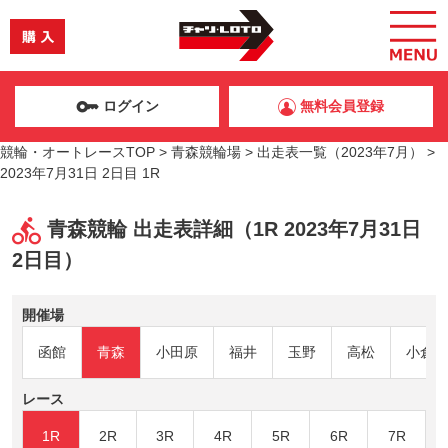
ログイン
無料会員登録
競輪・オートレースTOP
>
青森競輪場
>
出走表一覧（2023年7月）
>
2023年7月31日 2日目 1R
青森競輪 出走表詳細（1R 2023年7月31日
2日目）
開催場
函館
青森
小田原
福井
玉野
高松
小倉
レース
1R
2R
3R
4R
5R
6R
7R