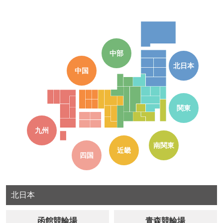
中部
北日本
中国
関東
九州
南関東
近畿
四国
北日本
函館競輪場
青森競輪場