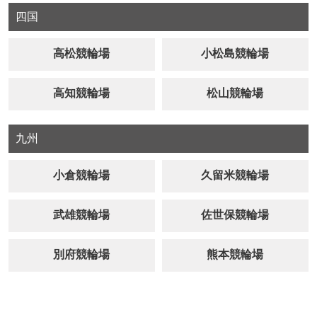
四国
高松競輪場
小松島競輪場
高知競輪場
松山競輪場
九州
小倉競輪場
久留米競輪場
武雄競輪場
佐世保競輪場
別府競輪場
熊本競輪場