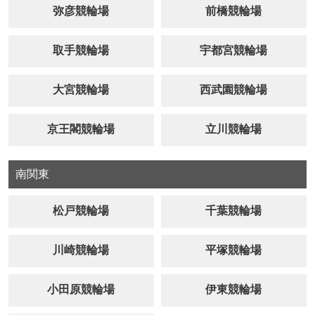
弥彦競輪場
前橋競輪場
取手競輪場
宇都宮競輪場
大宮競輪場
西武園競輪場
京王閣競輪場
立川競輪場
南関東
松戸競輪場
千葉競輪場
川崎競輪場
平塚競輪場
小田原競輪場
伊東競輪場