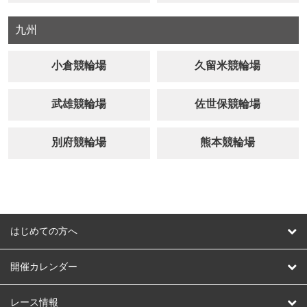
九州
小倉競輪場
久留米競輪場
武雄競輪場
佐世保競輪場
別府競輪場
熊本競輪場
はじめての方へ
はじめての方へ
開催カレンダー
競輪
レース情報