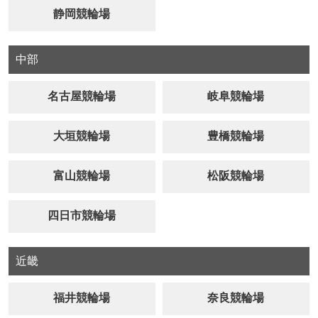
静岡競輪場
中部
名古屋競輪場
岐阜競輪場
大垣競輪場
豊橋競輪場
富山競輪場
松阪競輪場
四日市競輪場
近畿
福井競輪場
奈良競輪場