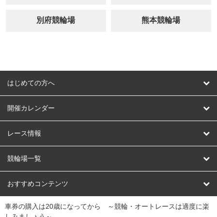
別府競輪場
熊本競輪場
はじめての方へ
はじめての方へ
開催カレンダー
競輪
レース情報
オートレース
レース予想
競輪場一覧
競輪くじ
レース結果
北日本
函館競輪場
青森競輪場
いわき平競輪場
おすすめコンテンツ
車券の購入は20歳になってから ～競輪・オートレースは適度に楽
Dokanto!
キャリーオーバー一覧
関
競輪選手情報
弥彦競輪場
前橋競輪場
取手競輪場
宇都宮競輪場
しみましょう～