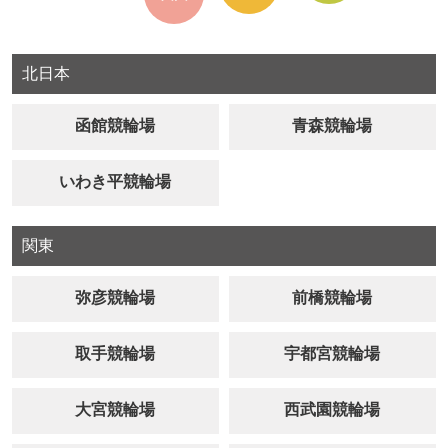
北日本
函館競輪場
青森競輪場
いわき平競輪場
関東
弥彦競輪場
前橋競輪場
取手競輪場
宇都宮競輪場
大宮競輪場
西武園競輪場