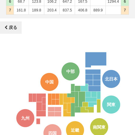
6
68.7
123.8
106.2
647.2
167.5
1294.4
6
7
161.8
189.8
203.4
837.5
406.8
889.9
7
戻る
中部
北日本
中国
関東
九州
南関東
近畿
四国