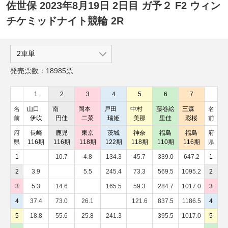
佐世保 2023年8月19日 2日目 ガ予２ F2 ウィン
チケミッドナイト競輪 2R
発売票数：18985票
1
2
3
4
5
6
7
名
山口
南
岡本
戸田
中村
藤巻絵
三森
名
前
伊吹
円佳
二菜
瑞姫
美那
里佳
彩桜
前
府
長崎
鹿児
東京
茨城
神奈
福島
福島
府
県
116期
116期
118期
122期
118期
110期
116期
県
1
10.7
4.8
134.3
45.7
339.0
647.2
1
2
3.9
5.5
245.4
73.3
569.5
1095.2
2
3
5.3
14.6
165.5
59.3
284.7
1017.0
3
4
37.4
73.0
26.1
121.6
837.5
1186.5
4
5
18.8
55.6
25.8
241.3
395.5
1017.0
5