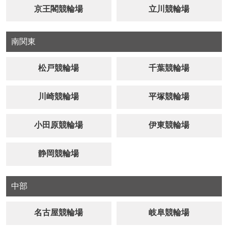
京王閣競輪場
立川競輪場
南関東
松戸競輪場
千葉競輪場
川崎競輪場
平塚競輪場
小田原競輪場
伊東競輪場
静岡競輪場
中部
名古屋競輪場
岐阜競輪場