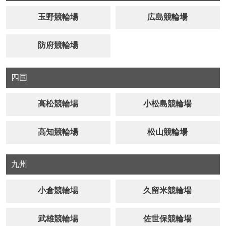
玉野競輪場
広島競輪場
防府競輪場
四国
高松競輪場
小松島競輪場
高知競輪場
松山競輪場
九州
小倉競輪場
久留米競輪場
武雄競輪場
佐世保競輪場