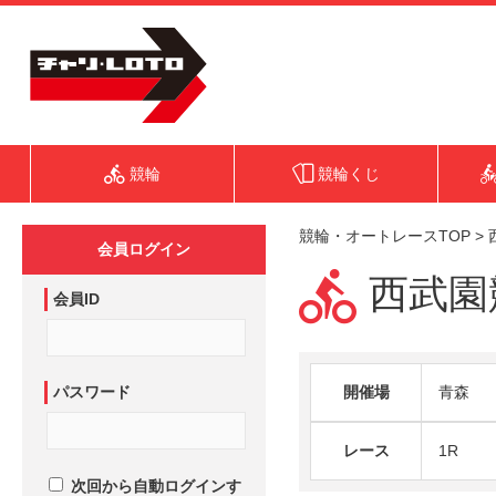
競輪
競輪くじ
競輪・オートレースTOP
>
会員ログイン
西武園競
会員ID
パスワード
開催場
青森
レース
1R
次回から自動ログインす