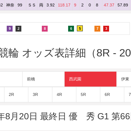
32
神奈
99
ＳＳ
両
3.92
118.17
9
2
0
8
47.37
57.89
9
2
8
6
5
7
3
輪 オッズ表詳細（8R - 20
前橋
西武園
伊東
2R
3R
4R
5R
6R
3年8月20日 最終日 優 秀 G1 