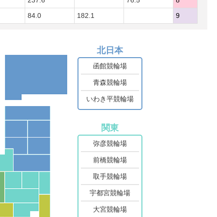
84.0
182.1
9
北日本
函館競輪場
青森競輪場
いわき平競輪場
関東
弥彦競輪場
前橋競輪場
取手競輪場
宇都宮競輪場
大宮競輪場