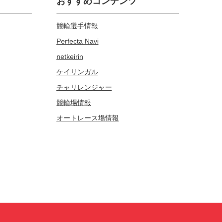
おすすめコンテンツ
競輪選手情報
Perfecta Navi
netkeirin
ケイリンガル
チャリレンジャー
競輪場情報
オートレース場情報