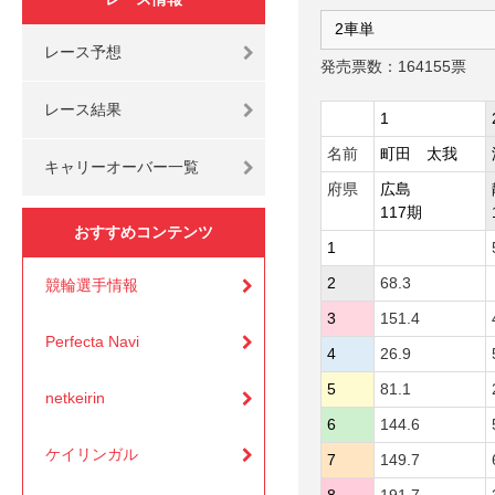
レース予想
発売票数：164155票
レース結果
1
名前
町田 太我
キャリーオーバー一覧
府県
広島
117期
おすすめコンテンツ
1
2
68.3
競輪選手情報
3
151.4
Perfecta Navi
4
26.9
5
81.1
netkeirin
6
144.6
ケイリンガル
7
149.7
8
191.7