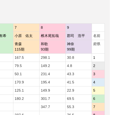
7
8
9
有希
小原 佑太
椎木尾拓哉
郡司 浩平
名前
青森
和歌
神奈
府県
115期
93期
99期
167.5
298.1
30.8
1
79.5
149.2
4.8
2
50.1
231.4
43.3
3
170.9
195.4
41.5
4
125.1
149.9
22.9
5
180.2
301.7
69.5
6
347.7
55.3
7
237.6
76.5
8