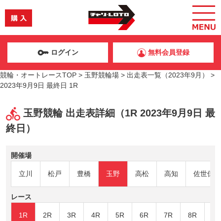
ログイン
無料会員登録
競輪・オートレースTOP
>
玉野競輪場
>
出走表一覧（2023年9月）
>
2023年9月9日 最終日 1R
玉野競輪 出走表詳細（1R 2023年9月9日 最
終日）
開催場
立川
松戸
豊橋
玉野
高松
高知
佐世保
レース
1R
2R
3R
4R
5R
6R
7R
8R
9R