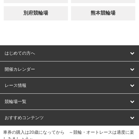
別府競輪場
熊本競輪場
はじめての方へ
はじめての方へ
開催カレンダー
競輪
レース情報
オートレース
レース予想
競輪場一覧
競輪くじ
レース結果
北日本
函館競輪場
青森競輪場
いわき平競輪場
おすすめコンテンツ
車券の購入は20歳になってから ～競輪・オートレースは適度に楽
Dokanto!
キャリーオーバー一覧
関
競輪選手情報
弥彦競輪場
前橋競輪場
取手競輪場
宇都宮競輪場
しみましょう～