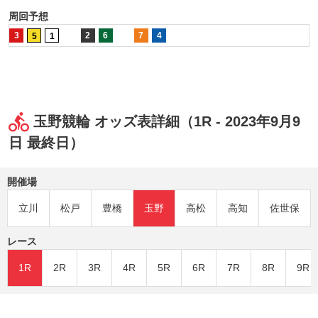
周回予想
3
2
6
7
4
5
1
玉野競輪 オッズ表詳細（1R - 2023年9月9
日 最終日）
開催場
立川
松戸
豊橋
玉野
高松
高知
佐世保
レース
1R
2R
3R
4R
5R
6R
7R
8R
9R