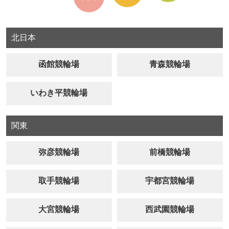
北日本
函館競輪場
青森競輪場
いわき平競輪場
関東
弥彦競輪場
前橋競輪場
取手競輪場
宇都宮競輪場
大宮競輪場
西武園競輪場