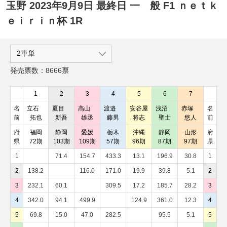
玉野 2023年9月9日 最終日 一 般 F1 ｎｅｔｋ
ｅｉｒｉｎ杯 1R
発売票数：8666票
1
2
3
4
5
6
7
名
立石
夏目
高山
渡邉
安谷屋
浅沼
赤塚
名
前
拓也
新吾
雄丞
藤男
将志
聖士
悠人
前
府
福岡
静岡
愛媛
栃木
沖縄
静岡
山形
府
県
72期
103期
109期
57期
96期
87期
97期
県
1
71.4
154.7
433.3
13.1
196.9
30.8
1
2
138.2
116.0
171.0
19.9
39.8
5.1
2
3
232.1
60.1
309.5
17.2
185.7
28.2
3
4
342.0
94.1
499.9
124.9
361.0
12.3
4
5
69.8
15.0
47.0
282.5
95.5
5.1
5