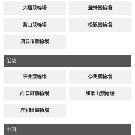
大垣競輪場
豊橋競輪場
富山競輪場
松阪競輪場
四日市競輪場
近畿
福井競輪場
奈良競輪場
向日町競輪場
和歌山競輪場
岸和田競輪場
中国