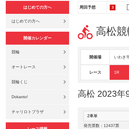
はじめての方へ
周回予想
3
はじめての方へ
高松競輪
開催カレンダー
競輪
開催場
いわき
オートレース
レース
1R
競輪くじ
高松 2023
Dokanto!
チャリロトプラザ
発売票数：12437票
レース情報