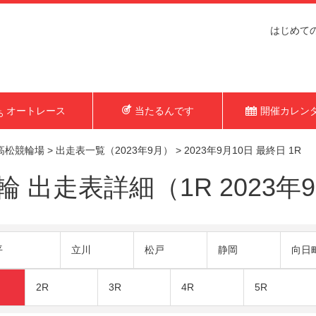
はじめて
オートレース
当たるんです
開催カレン
高松競輪場
>
出走表一覧（2023年9月）
>
2023年9月10日 最終日 1R
 出走表詳細（1R 2023年
平
立川
松戸
静岡
向日
2R
3R
4R
5R