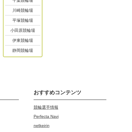
千葉競輪場
川崎競輪場
平塚競輪場
小田原競輪場
伊東競輪場
静岡競輪場
おすすめコンテンツ
競輪選手情報
Perfecta Navi
netkeirin