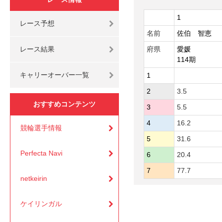
1
レース予想
名前
佐伯 智恵
レース結果
府県
愛媛
114期
キャリーオーバー一覧
1
2
3.5
おすすめコンテンツ
3
5.5
4
16.2
競輪選手情報
5
31.6
Perfecta Navi
6
20.4
7
77.7
netkeirin
ケイリンガル