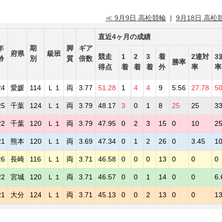
≪ 9月9日 高松競輪
|
9月18日 高松
直近4ヶ月の成績
年
期
脚
ギア
府県
級班
競走
1
2
3
着
2連対
3
齢
別
質
倍数
勝率
得点
着
着
着
外
率
率
24
愛媛
114
Ｌ１
両
3.77
51.28
1
4
4
9
5.56
27.78
5
25
千葉
124
Ｌ１
両
3.79
48.17
3
0
1
8
25
25
33
22
千葉
120
Ｌ１
両
3.79
47.95
0
2
3
15
0
10
2
21
熊本
120
Ｌ１
両
3.69
47.34
0
1
2
26
0
3.45
10
26
長崎
116
Ｌ１
両
3.71
46.58
0
0
0
13
0
0
0
22
宮城
120
Ｌ１
両
3.71
46.57
0
0
1
14
0
0
6.
21
大分
124
Ｌ１
両
3.71
45.13
0
0
2
13
0
0
13