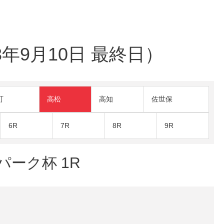
3年9月10日 最終日）
町
高松
高知
佐世保
6R
7R
8R
9R
ズパーク杯 1R