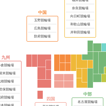
奈良競輪場
中国
向日町競輪場
玉野競輪場
和歌山競輪場
広島競輪場
岸和田競輪場
防府競輪場
九州
小倉競輪場
留米競輪場
武雄競輪場
世保競輪場
中部
別府競輪場
四国
名古屋競輪場
熊本競輪場