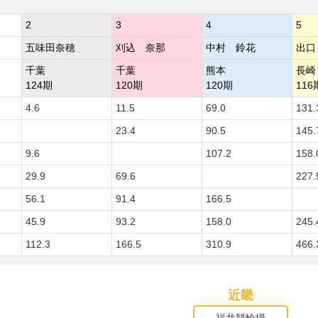
2
3
4
5
五味田奈穂
刈込 奈那
中村 鈴花
出口
千葉
千葉
熊本
長崎
124期
120期
120期
116
4.6
11.5
69.0
131.
23.4
90.5
145.
9.6
107.2
158.
29.9
69.6
227.
56.1
91.4
166.5
45.9
93.2
158.0
245.
112.3
166.5
310.9
466.
近畿
福井競輪場