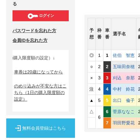
る
ログイン
予
枠
車
パスワードを忘れた方
選手名
想
番
番
会員IDを忘れた方
◎
1
1
佐伯 智恵
の購入限度額の設定）↓
○
2
2
五味田奈穂
車券は20歳になってから
×
3
3
刈込 奈那
のめり込みが不安な方はこ
注
4
4
中村 鈴花
ちら
（1日の購入限度額の
設定）
▲
5
5
出口 倫子
△
6
菅原ななこ
6
7
羽田野愛花
無料会員登録はこちら