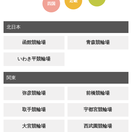
近畿
四国
北日本
函館競輪場
青森競輪場
いわき平競輪場
関東
弥彦競輪場
前橋競輪場
取手競輪場
宇都宮競輪場
大宮競輪場
西武園競輪場