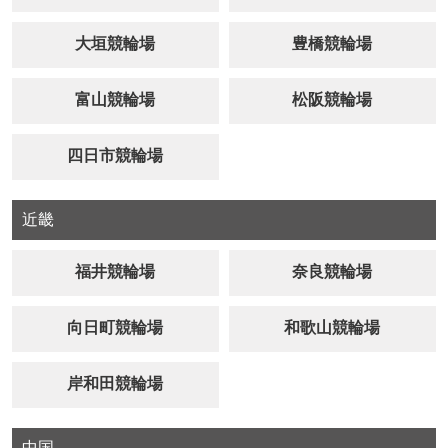
大垣競輪場
豊橋競輪場
富山競輪場
松阪競輪場
四日市競輪場
近畿
福井競輪場
奈良競輪場
向日町競輪場
和歌山競輪場
岸和田競輪場
中国