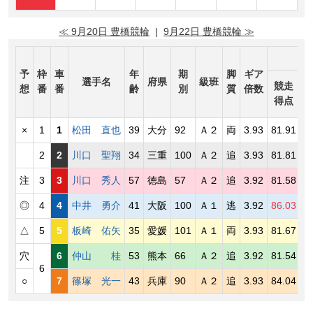
≪ 9月20日 豊橋競輪
|
9月22日 豊橋競輪 ≫
予
枠
車
年
期
脚
ギア
選手名
府県
級班
競走
1
想
番
番
齢
別
質
倍数
得点
×
1
1
松田 直也
39
大分
92
Ａ２
両
3.93
81.91
1
2
2
川口 聖翔
34
三重
100
Ａ２
追
3.93
81.81
2
注
3
3
川口 秀人
57
徳島
57
Ａ２
追
3.92
81.58
0
◎
4
4
中井 勇介
41
大阪
100
Ａ１
逃
3.92
86.03
5
△
5
5
板崎 佑矢
35
愛媛
101
Ａ１
両
3.93
81.67
2
穴
6
仲山 桂
53
熊本
66
Ａ２
追
3.92
81.54
0
6
○
7
篠塚 光一
43
兵庫
90
Ａ２
追
3.93
84.04
0