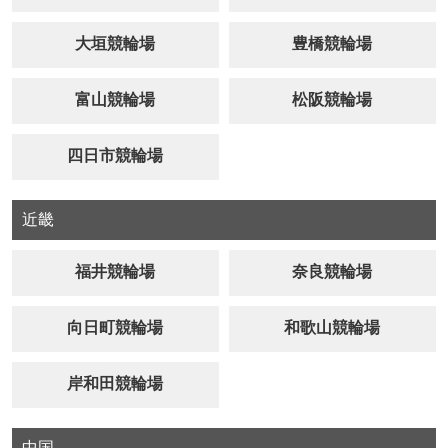
大垣競輪場
豊橋競輪場
富山競輪場
松阪競輪場
四日市競輪場
近畿
福井競輪場
奈良競輪場
向日町競輪場
和歌山競輪場
岸和田競輪場
中国