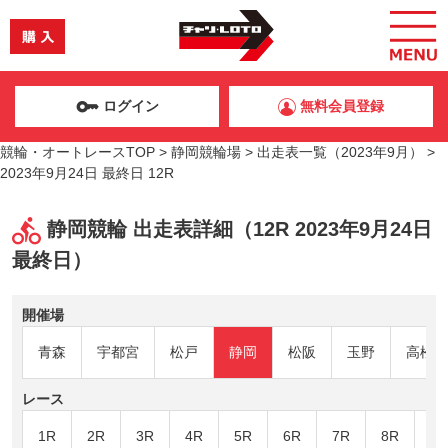
ログイン
無料会員登録
競輪・オートレースTOP
>
静岡競輪場
>
出走表一覧（2023年9月）
>
2023年9月24日 最終日 12R
静岡競輪 出走表詳細（12R 2023年9月24日
最終日）
開催場
青森
宇都宮
松戸
静岡
松阪
玉野
高松
レース
1R
2R
3R
4R
5R
6R
7R
8R
9R