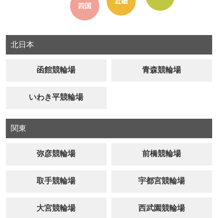
近畿
四国
北日本
函館競輪場
青森競輪場
いわき平競輪場
関東
弥彦競輪場
前橋競輪場
取手競輪場
宇都宮競輪場
大宮競輪場
西武園競輪場