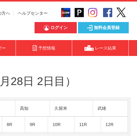
の方へ
ヘルプセンター
ログイン
無料会員登録
ダー
予想情報
レース結果
月28日 2日目）
高知
久留米
武雄
8R
9R
10R
11R
12R