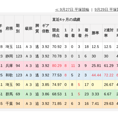
≪ 9月27日 平塚競輪
|
9月29日 平塚
直近4ヶ月の成績
年
期
脚
ギア
府県
級班
競走
1
2
3
着
2連対
齢
別
質
倍数
勝率
得点
着
着
着
外
率
28
埼玉
111
Ａ３
逃
3.92
70.92
3
0
3
18
12.5
12.5
23
静岡
123
Ａ３
逃
3.92
70.78
3
0
1
6
30
30
41
兵庫
94
Ａ３
追
3.92
80.29
8
11
3
9
25.81
61.29
25
和歌
123
Ａ３
逃
3.92
77.53
8
5
2
3
44.44
72.22
41
埼玉
90
Ａ３
追
3.85
74.97
0
8
5
17
0
26.67
51
群馬
69
Ａ３
追
3.86
68.53
1
1
5
23
3.33
6.67
45
千葉
94
Ａ３
追
3.92
71.85
2
6
3
16
7.41
29.63