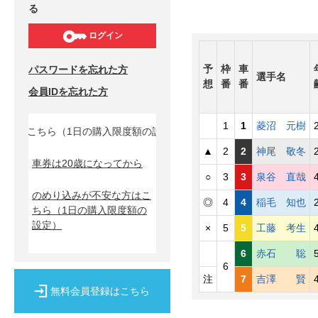
る
ログイン
予
枠
車
パスワードを忘れた方
選手名
想
番
番
会員IDを忘れた方
1
1
菱沼 元樹
はこちら（1日の購入限度額の設定）↓
▲
2
2
神尾 敬冬
車券は20歳になってから
○
3
3
泉谷 直哉
のめり込みが不安な方はこ
◎
4
4
稲毛 知也
ちら
（1日の購入限度額の
設定）
×
5
5
工藤 考生
6
赤石 聡
6
注
7
吉澤 賢
無料会員登録はこちら