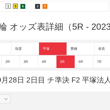
1
5
6
2
7
 オッズ表詳細（5R - 202
弥彦
平塚
豊橋
奈良
2R
3R
4R
5R
6R
7R
9月28日 2日目 チ準決 F2 平塚法