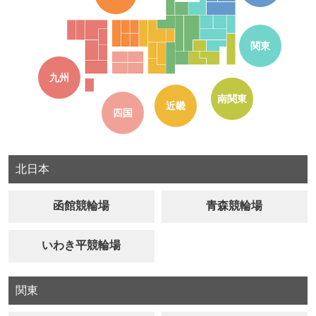
関東
九州
南関東
近畿
四国
北日本
函館競輪場
青森競輪場
いわき平競輪場
関東