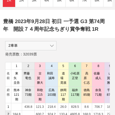
1R
2R
3R
4R
5R
6R
7R
8R
9R
豊橋 2023年9月28日 初日 一予選 G3 第74周
年 開設７４周年記念ちぎり賞争奪戦 1R
発売票数：32039票
1
2
3
4
5
6
7
8
9
名
東
齊藤
古
和田
道
小松原
高
佐藤
山
前
矢
竜也
賀
誠寿
場
正登
原
成人
賀
圭吾
勝大
晃規
仁志
雅仁
府
熊本
神奈
和歌
広島
静岡
福井
徳島
奈良
千葉
県
121
73期
115
103期
117
117期
85期
71期
87期
期
期
期
1
436.8
121.3
218.4
26.0
828.5
8.6
706.7
18.2
2
184.8
600.7
924.2
133.4
4805.8
168.0
1716.3
27.9