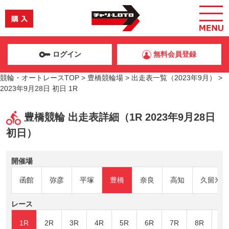
ログイン
無料会員登録
競輪・オートレースTOP
>
豊橋競輪場
>
出走表一覧（2023年9月）
>
2023年9月28日 初日 1R
豊橋競輪 出走表詳細（1R 2023年9月28日
初日）
開催場
函館
弥彦
平塚
豊橋
奈良
高知
久留米
レース
1R
2R
3R
4R
5R
6R
7R
8R
9R