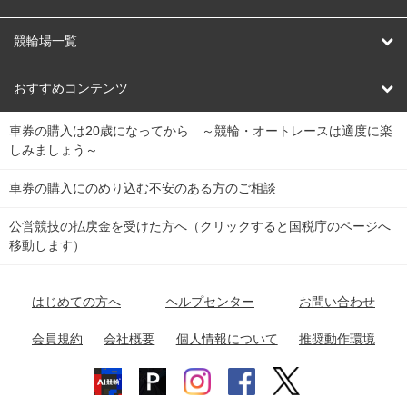
オートレース
レース予想
競輪場一覧
競輪くじ
レース結果
北日本
函館競輪場
青森競輪場
いわき平競輪場
おすすめコンテンツ
車券の購入は20歳になってから ～競輪・オートレースは適度に楽
Dokanto!
キャリーオーバー一覧
関
競輪選手情報
弥彦競輪場
前橋競輪場
取手競輪場
宇都宮競輪場
しみましょう～
東
大宮競輪場
西武園競輪場
京王閣競輪場
立川競輪場
チャリロトプラザ
Perfecta Navi
車券の購入にのめり込む不安のある方のご相談
南
松戸競輪場
千葉競輪場
川崎競輪場
平塚競輪場
公営競技の払戻金を受けた方へ（クリックすると国税庁のページへ
netkeirin
関
移動します）
小田原競輪場
伊東競輪場
静岡競輪場
東
ケイリンガル
中
名古屋競輪場
岐阜競輪場
大垣競輪場
豊橋競輪場
はじめての方へ
ヘルプセンター
お問い合わせ
部
チャリレンジャー
富山競輪場
松阪競輪場
四日市競輪場
会員規約
会社概要
個人情報について
推奨動作環境
競輪場情報
近
福井競輪場
奈良競輪場
向日町競輪場
和歌山競輪場
畿