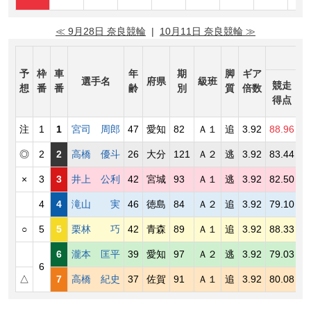
≪ 9月28日 奈良競輪
|
10月11日 奈良競輪 ≫
予
枠
車
年
期
脚
ギア
選手名
府県
級班
競走
1
想
番
番
齢
別
質
倍数
得点
注
1
1
宮司 周郎
47
愛知
82
Ａ１
追
3.92
88.96
1
◎
2
2
高橋 優斗
26
大分
121
Ａ２
逃
3.92
83.44
4
×
3
3
井上 公利
42
宮城
93
Ａ１
逃
3.92
82.50
7
4
4
滝山 実
46
徳島
84
Ａ２
追
3.92
79.10
0
○
5
5
栗林 巧
42
青森
89
Ａ１
追
3.92
88.33
4
6
瀧本 匡平
39
愛知
97
Ａ２
逃
3.92
79.03
1
6
△
7
高橋 紀史
37
佐賀
91
Ａ１
追
3.92
80.08
1