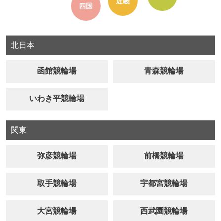
近畿
四国
北日本
函館競輪場
青森競輪場
いわき平競輪場
関東
弥彦競輪場
前橋競輪場
取手競輪場
宇都宮競輪場
大宮競輪場
西武園競輪場