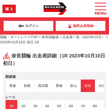
ログイン
無料会員登録
競輪・オートレースTOP
>
奈良競輪場
>
出走表一覧（2023年10月）
>
2023年10月10日 初日 1R
奈良競輪 出走表詳細（1R 2023年10月10日
初日）
開催場
青森
前橋
西武園
豊橋
富山
奈良
向日町
レース
1R
2R
3R
4R
5R
6R
7R
8R
9R