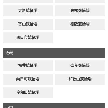
大垣競輪場
豊橋競輪場
富山競輪場
松阪競輪場
四日市競輪場
近畿
福井競輪場
奈良競輪場
向日町競輪場
和歌山競輪場
岸和田競輪場
中国