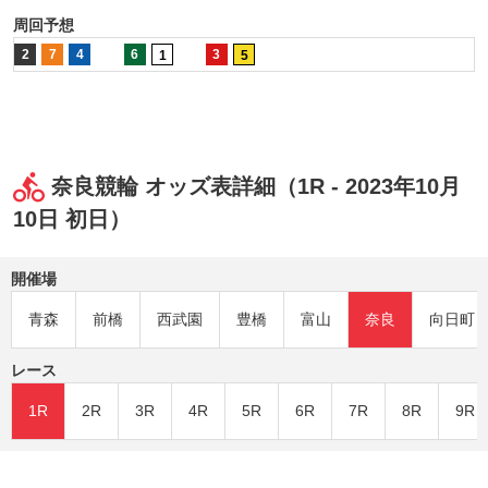
周回予想
2
7
4
6
3
1
5
奈良競輪 オッズ表詳細（1R - 2023年10月
10日 初日）
開催場
青森
前橋
西武園
豊橋
富山
奈良
向日町
レース
1R
2R
3R
4R
5R
6R
7R
8R
9R