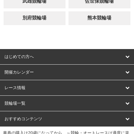
武雄競輪場
佐世保競輪場
別府競輪場
熊本競輪場
はじめての方へ
はじめての方へ
開催カレンダー
競輪
レース情報
オートレース
レース予想
競輪場一覧
競輪くじ
レース結果
北日本
函館競輪場
青森競輪場
いわき平競輪場
おすすめコンテンツ
車券の購入は20歳になってから ～競輪・オートレースは適度に楽