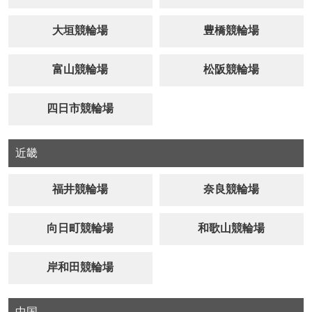
大垣競輪場
豊橋競輪場
富山競輪場
松阪競輪場
四日市競輪場
近畿
福井競輪場
奈良競輪場
向日町競輪場
和歌山競輪場
岸和田競輪場
中国