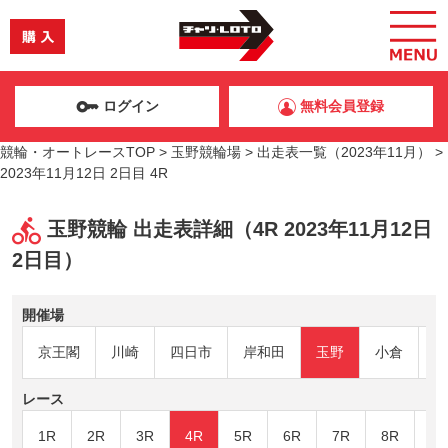
ログイン
無料会員登録
競輪・オートレースTOP
>
玉野競輪場
>
出走表一覧（2023年11月）
>
2023年11月12日 2日目 4R
玉野競輪 出走表詳細（4R 2023年11月12日
2日目）
開催場
京王閣
川崎
四日市
岸和田
玉野
小倉
別
レース
1R
2R
3R
4R
5R
6R
7R
8R
9R