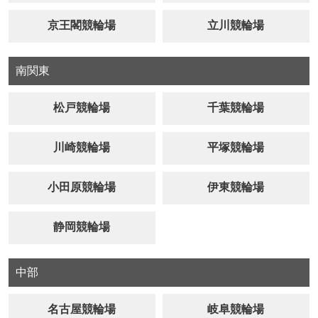
京王閣競輪場
立川競輪場
南関東
松戸競輪場
千葉競輪場
川崎競輪場
平塚競輪場
小田原競輪場
伊東競輪場
静岡競輪場
中部
名古屋競輪場
岐阜競輪場