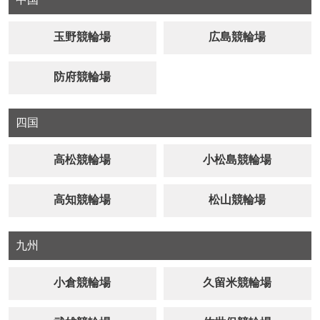
玉野競輪場
広島競輪場
防府競輪場
四国
高松競輪場
小松島競輪場
高知競輪場
松山競輪場
九州
小倉競輪場
久留米競輪場