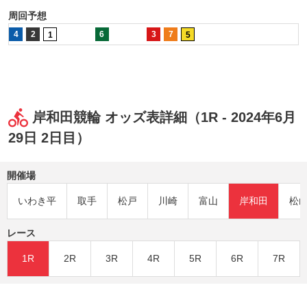
周回予想
4
2
6
3
7
1
5
岸和田競輪 オッズ表詳細（1R - 2024年6月
29日 2日目）
開催場
いわき平
取手
松戸
川崎
富山
岸和田
松
レース
1R
2R
3R
4R
5R
6R
7R