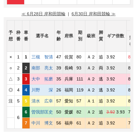
≪ 6月28日 岸和田競輪
|
6月30日 岸和田競輪 ≫
予
枠
車
年
期
脚
選手名
府県
級班
ギア倍数
競
想
番
番
齢
別
質
得
×
1
1
三槻 智清
47
佐賀
80
Ａ２
追
3.92
82.8
○
2
2
南部 亮太
39
長崎
93
Ａ２
両
3.92
81.8
△
3
3
大中 拓磨
35
兵庫
111
Ａ２
逃
3.92
81.4
◎
4
4
川野 深
26
福岡
119
Ａ２
逃
3.92
81.3
注
5
5
清水 広幸
57
愛知
57
Ａ１
追
3.92
80.6
6
曽我部匡史
50
愛媛
82
Ａ２
追
3.92
3.93
79.3
6
7
中川 博文
56
福井
61
Ａ２
追
3.92
77.1