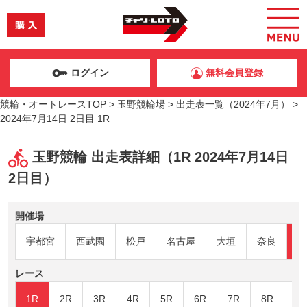
ログイン
無料会員登録
競輪・オートレースTOP
>
玉野競輪場
>
出走表一覧（2024年7月）
>
2024年7月14日 2日目 1R
玉野競輪 出走表詳細（1R 2024年7月14日
2日目）
開催場
宇都宮
西武園
松戸
名古屋
大垣
奈良
玉
レース
1R
2R
3R
4R
5R
6R
7R
8R
9R