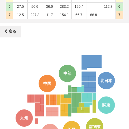
6
27.5
50.6
36.0
283.2
120.4
112.7
6
7
12.5
227.8
11.7
154.1
66.7
88.8
7
戻る
中部
北日本
中国
関東
九州
南関東