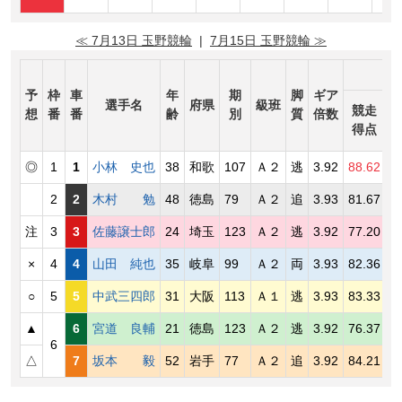
≪ 7月13日 玉野競輪
|
7月15日 玉野競輪 ≫
予
枠
車
年
期
脚
ギア
選手名
府県
級班
競走
1
想
番
番
齢
別
質
倍数
得点
◎
1
1
小林 史也
38
和歌
107
Ａ２
逃
3.92
88.62
3
2
2
木村 勉
48
徳島
79
Ａ２
追
3.93
81.67
1
注
3
3
佐藤譲士郎
24
埼玉
123
Ａ２
逃
3.92
77.20
1
×
4
4
山田 純也
35
岐阜
99
Ａ２
両
3.93
82.36
2
○
5
5
中武三四郎
31
大阪
113
Ａ１
逃
3.93
83.33
5
▲
6
宮道 良輔
21
徳島
123
Ａ２
逃
3.92
76.37
1
6
△
7
坂本 毅
52
岩手
77
Ａ２
追
3.92
84.21
5