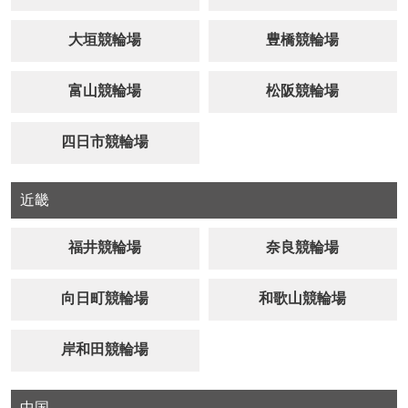
大垣競輪場
豊橋競輪場
富山競輪場
松阪競輪場
四日市競輪場
近畿
福井競輪場
奈良競輪場
向日町競輪場
和歌山競輪場
岸和田競輪場
中国