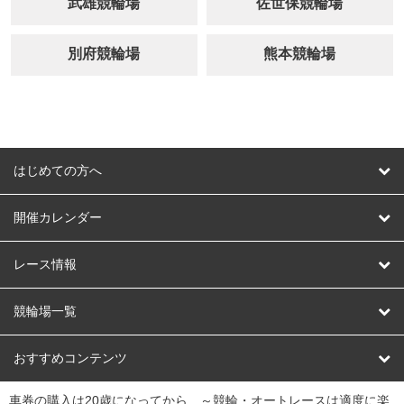
武雄競輪場
佐世保競輪場
別府競輪場
熊本競輪場
はじめての方へ
はじめての方へ
開催カレンダー
競輪
レース情報
オートレース
レース予想
競輪場一覧
競輪くじ
レース結果
北日本
函館競輪場
青森競輪場
いわき平競輪場
おすすめコンテンツ
車券の購入は20歳になってから ～競輪・オートレースは適度に楽