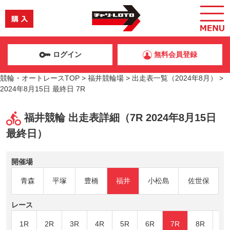
ログイン
無料会員登録
競輪・オートレースTOP
>
福井競輪場
>
出走表一覧（2024年8月）
>
2024年8月15日 最終日 7R
福井競輪 出走表詳細（7R 2024年8月15日
最終日）
開催場
青森
平塚
豊橋
福井
小松島
佐世保
レース
1R
2R
3R
4R
5R
6R
7R
8R
9R