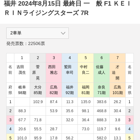
福井 2024年8月15日 最終日 一 般 F1 ＫＥＩ
ＲＩＮライジングスターズ 7R
発売票数：22506票
1
2
3
4
5
6
7
名
吉田
菅
西田
鷲田
中村
佐藤
才
名
前
茂生
原
雅志
幸司
良二
成人
迫
前
晃
開
府
岐阜
大分
広島
福井
福岡
奈良
広島
府
県
98期
85期
82期
92期
81期
71期
101期
県
1
102.9
87.4
11.3
135.0
383.6
26.2
1
2
88.3
53.9
35.6
98.1
468.8
30.4
2
3
67.7
71.8
32.0
36.4
888.3
3.8
3
4
20.6
55.5
28.7
73.0
119.7
9.6
4
5
101.0
95.9
17.8
56.2
582.0
13.1
5