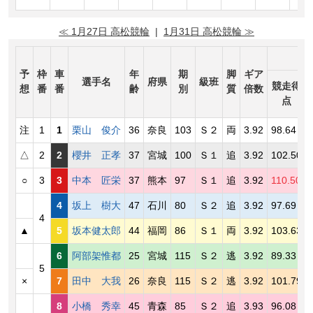
≪ 1月27日 高松競輪
|
1月31日 高松競輪 ≫
予
枠
車
年
期
脚
ギア
選手名
府県
級班
競走得
想
番
番
齢
別
質
倍数
点
注
1
1
栗山 俊介
36
奈良
103
Ｓ２
両
3.92
98.64
△
2
2
櫻井 正孝
37
宮城
100
Ｓ１
追
3.92
102.50
○
3
3
中本 匠栄
37
熊本
97
Ｓ１
追
3.92
110.50
4
坂上 樹大
47
石川
80
Ｓ２
追
3.92
97.69
4
▲
5
坂本健太郎
44
福岡
86
Ｓ１
両
3.92
103.63
6
阿部架惟都
25
宮城
115
Ｓ２
逃
3.92
89.33
5
×
7
田中 大我
26
奈良
115
Ｓ２
逃
3.92
101.79
8
小橋 秀幸
45
青森
85
Ｓ２
追
3.93
96.08