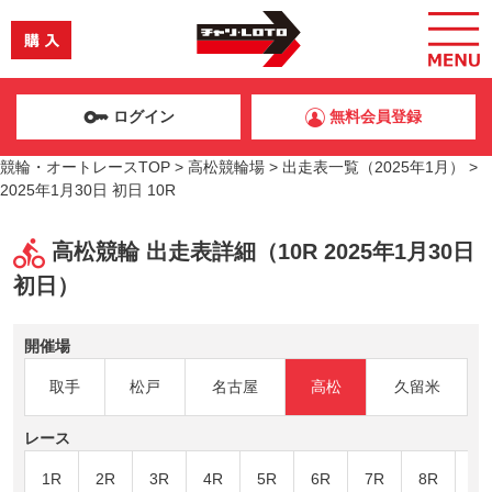
ログイン
無料会員登録
競輪・オートレースTOP
>
高松競輪場
>
出走表一覧（2025年1月）
>
2025年1月30日 初日 10R
高松競輪 出走表詳細（10R 2025年1月30日
初日）
開催場
取手
松戸
名古屋
高松
久留米
レース
1R
2R
3R
4R
5R
6R
7R
8R
9R