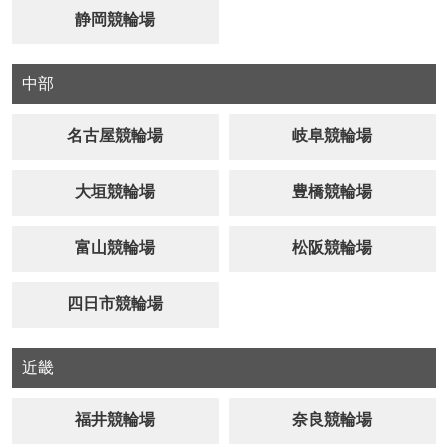
静岡競輪場
中部
名古屋競輪場
岐阜競輪場
大垣競輪場
豊橋競輪場
富山競輪場
松阪競輪場
四日市競輪場
近畿
福井競輪場
奈良競輪場