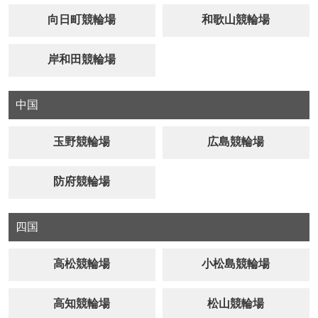
向日町競輪場
和歌山競輪場
岸和田競輪場
中国
玉野競輪場
広島競輪場
防府競輪場
四国
高松競輪場
小松島競輪場
高知競輪場
松山競輪場