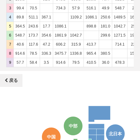
3
99.4
70.5
734.3
57.9
516.1
49.9
548.7
2.4
4
89.8
511.1
367.1
1109.2
1086.1
250.6
1489.5
168.7
5
364.5
243.6
17.7
1086.1
898.8
181.0
1042.7
25.9
6
548.7
173.7
354.6
1861.9
1042.7
299.6
1271.5
198.9
7
40.6
117.6
47.2
606.2
315.9
413.7
714.1
22.2
8
914.6
78.5
336.3
3475.7
1336.8
965.4
380.5
150.6
9
57.7
58.4
3.5
914.6
79.5
410.5
36.0
478.3
戻る
中部
北日本
中国