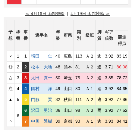
≪ 4月16日 函館競輪
|
4月19日 函館競輪 ≫
予
枠
車
年
期
脚
ギア
選手名
府県
級班
競走
1
想
番
番
齢
別
質
倍数
得点
着
×
1
1
増田 仁
40
広島
113
Ａ２
逃
3.92
83.19
8
◎
2
2
松本 大地
48
熊本
81
Ａ２
追
3.71
86.08
0
△
3
3
太田 真一
50
埼玉
75
Ａ２
追
3.85
78.72
0
注
4
4
國村 洋
49
山口
80
Ａ１
追
3.92
84.65
3
▲
5
5
門脇 翼
32
秋田
111
Ａ２
逃
3.92
77.86
0
6
沢田 勇治
36
山口
98
Ａ２
両
3.92
77.52
0
6
○
7
中川 繁樹
39
京都
93
Ａ１
逃
3.93
84.41
4