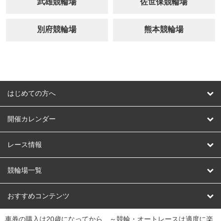
武雄競輪場
佐世保競輪場
別府競輪場
熊本競輪場
はじめての方へ
はじめての方へ
開催カレンダー
競輪
レース情報
オートレース
レース予想
競輪場一覧
競輪くじ
レース結果
北日本
函館競輪場
青森競輪場
いわき平競輪場
おすすめコンテンツ
車券の購入は20歳になってから ～競輪・オートレースは適度に楽