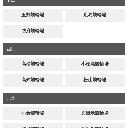
玉野競輪場
広島競輪場
防府競輪場
四国
高松競輪場
小松島競輪場
高知競輪場
松山競輪場
九州
小倉競輪場
久留米競輪場