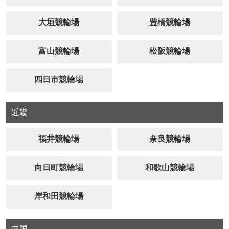
大垣競輪場
豊橋競輪場
富山競輪場
松阪競輪場
四日市競輪場
近畿
福井競輪場
奈良競輪場
向日町競輪場
和歌山競輪場
岸和田競輪場
中国