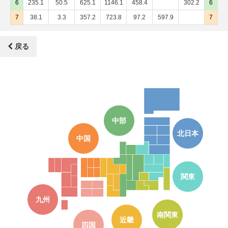
6
235.1
50.5
625.1
1146.1
458.4
302.2
6
7
38.1
3.3
357.2
723.8
97.2
597.9
7
戻る
中部
北日本
中国
関東
九州
南関東
近畿
四国