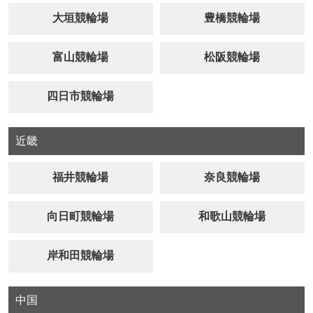
大垣競輪場
豊橋競輪場
富山競輪場
松阪競輪場
四日市競輪場
近畿
福井競輪場
奈良競輪場
向日町競輪場
和歌山競輪場
岸和田競輪場
中国