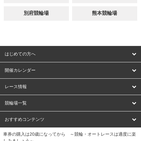
別府競輪場
熊本競輪場
はじめての方へ
はじめての方へ
開催カレンダー
競輪
レース情報
オートレース
レース予想
競輪場一覧
競輪くじ
レース結果
北日本
函館競輪場
青森競輪場
いわき平競輪場
おすすめコンテンツ
車券の購入は20歳になってから ～競輪・オートレースは適度に楽
Dokanto!
キャリーオーバー一覧
関
競輪選手情報
弥彦競輪場
前橋競輪場
取手競輪場
宇都宮競輪場
しみましょう～