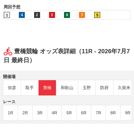
周回予想
4
2
3
6
7
1
5
豊橋競輪 オッズ表詳細（11R - 2026年7月7
日 最終日）
開催場
弥彦
取手
豊橋
和歌山
玉野
防府
久留米
レース
1R
2R
3R
4R
5R
6R
7R
8R
9R