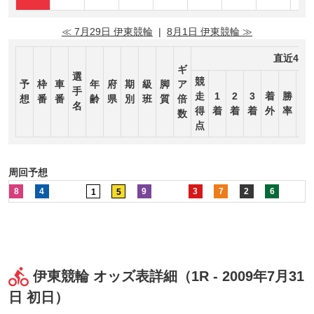
≪ 7月29日 伊東競輪
|
8月1日 伊東競輪 ≫
直近4ヶ
ギ
選
競
2
予
枠
車
年
府
期
級
脚
ア
手
走
1
2
3
着
勝
連
想
番
番
齢
県
別
班
質
倍
名
得
着
着
着
外
率
対
数
点
率
周回予想
8
4
9
3
7
2
6
1
5
伊東競輪 オッズ表詳細（1R - 2009年7月31
日 初日）