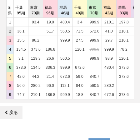
府
千葉
東京
福島
群馬
千葉
東京
福島
群馬
神
県
95期
70期
96期
46期
49期
70期
42期
83期
49
1
93.4
19.0
480.4
3.4
999.9
210.1
197.8
373
2
36.1
51.7
560.5
71.5
672.6
41.0
210.1
672
3
15.5
86.2
999.9
27.5
999.9
29.7
210.1
560
4
134.5
373.6
186.8
120.1
999.9
999.9
78.2
999
5
3.1
129.3
26.6
560.5
999.9
98.9
120.1
120
6
373.6
134.5
336.3
999.9
672.6
480.4
373.6
999
7
42.0
44.2
21.4
672.6
59.0
840.7
373.6
373
8
56.0
280.2
96.0
112.1
84.0
560.5
280.2
480
9
74.7
210.1
186.8
999.9
18.8
840.7
672.6
373.6
戻る