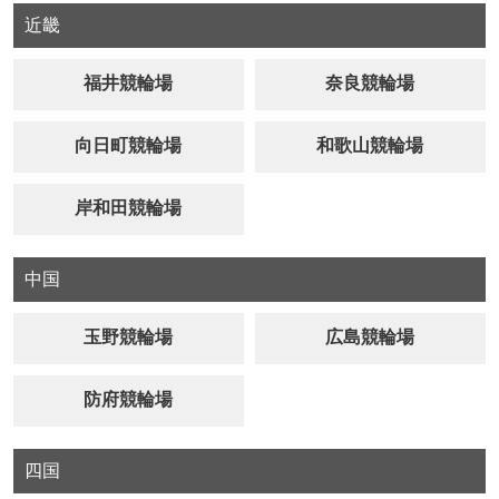
近畿
福井競輪場
奈良競輪場
向日町競輪場
和歌山競輪場
岸和田競輪場
中国
玉野競輪場
広島競輪場
防府競輪場
四国