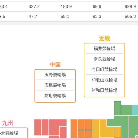
33.4
337.2
183.9
65.9
999.9
2.5
47.7
55.1
93.3
505.8
近畿
福井競輪場
奈良競輪場
中国
向日町競輪場
玉野競輪場
和歌山競輪場
広島競輪場
岸和田競輪場
防府競輪場
九州
小倉競輪場