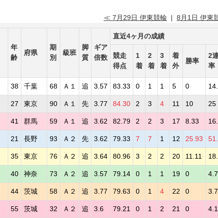
≪ 7月29日 伊東競輪
|
8月1日 伊東
直近4ヶ月の成績
年
期
脚
ギア
府県
級班
競走
1
2
3
着
2
齢
別
質
倍数
勝率
得点
着
着
着
外
率
典
38
千葉
68
Ａ１
追
3.57
83.33
0
1
1
5
0
14
吾
27
東京
90
Ａ１
先
3.77
84.30
2
3
4
11
10
25
幸
41
群馬
59
Ａ１
追
3.62
82.79
2
2
3
17
8.33
16
悟
21
長野
93
Ａ２
先
3.62
79.33
7
7
1
12
25.93
51
行
35
東京
76
Ａ２
追
3.64
80.96
3
2
2
20
11.11
18
人
40
神奈
73
Ａ２
追
3.57
79.14
0
1
1
19
0
4.
之
44
茨城
58
Ａ２
追
3.77
79.63
0
1
4
22
0
3.7
一
55
茨城
32
Ａ２
追
3.6
79.21
0
1
2
21
0
4.