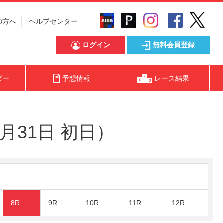
の方へ
ヘルプセンター
ログイン
無料会員登録
ダー
予想情報
レース結果
月31日 初日）
8R
9R
10R
11R
12R