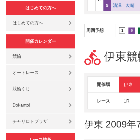
9
清澤 友
はじめての方へ
はじめての方へ
周回予想
1
9
開催カレンダー
伊東競輪
競輪
オートレース
開催場
伊東
競輪くじ
レース
1R
Dokanto!
チャリロトプラザ
伊東 2009年
レース情報