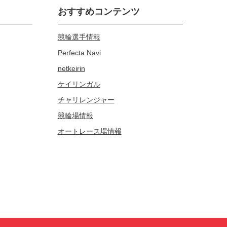
おすすめコンテンツ
競輪選手情報
Perfecta Navi
netkeirin
ケイリンガル
チャリレンジャー
競輪場情報
オートレース場情報