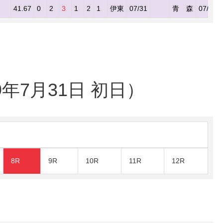
41.67
0
2
3
1
2
1
伊東
07/31
青 森
07/24
9年7月31日 初日）
8R
9R
10R
11R
12R