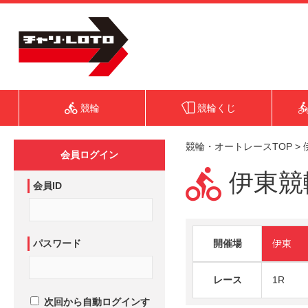
競輪
競輪くじ
競輪・オートレースTOP
>
会員ログイン
伊東競輪
会員ID
パスワード
開催場
伊東
レース
1R
次回から自動ログインす