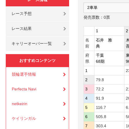
レース予想
発売票数：0票
レース結果
1
2
名
石井 雅
キャリーオーバー一覧
前
典
府
千葉
おすすめコンテンツ
県
68期
9
1
2
競輪選手情報
2
79.8
Perfecta Navi
3
72.2
2
4
91.9
2
netkeirin
5
116.7
6
6
505.8
5
ケイリンガル
7
303.4
1