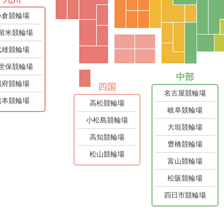
小倉競輪場
留米競輪場
武雄競輪場
世保競輪場
中部
別府競輪場
四国
名古屋競輪場
熊本競輪場
高松競輪場
岐阜競輪場
小松島競輪場
大垣競輪場
高知競輪場
豊橋競輪場
松山競輪場
富山競輪場
松阪競輪場
四日市競輪場