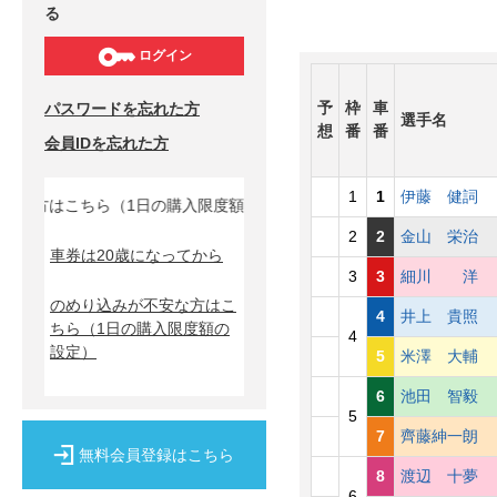
る
ログイン
予
枠
車
パスワードを忘れた方
選手名
想
番
番
会員IDを忘れた方
1
1
伊藤 健
な方はこちら（1日の購入限度額の設定）↓
2
2
金山 栄
車券は20歳になってから
3
3
細川 
のめり込みが不安な方はこ
4
井上 貴
ちら
（1日の購入限度額の
4
設定）
5
米澤 大
6
池田 智
5
7
齊藤紳一
無料会員登録はこちら
8
渡辺 十
6