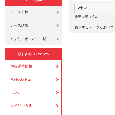
レース予想
発売票数：0票
レース結果
表示するデータがありま
キャリーオーバー一覧
おすすめコンテンツ
競輪選手情報
Perfecta Navi
netkeirin
ケイリンガル