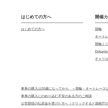
はじめての方へ
開催
はじめての方へ
競輪
オート
競輪く
Dokanto
チャリ
車券の購入は20歳になってから ～競輪・オートレー
車券の購入にのめり込む不安のある方のご相談
公営競技の払戻金を受けた方へ（クリックすると国税庁