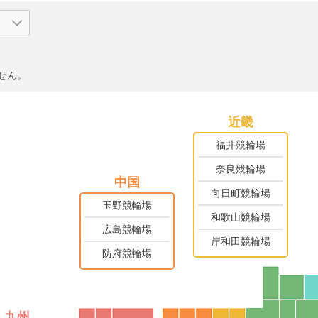
せん。
近畿
福井競輪場
奈良競輪場
中国
向日町競輪場
玉野競輪場
和歌山競輪場
広島競輪場
岸和田競輪場
防府競輪場
九州