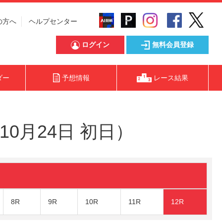
の方へ
ヘルプセンター
ログイン
無料会員登録
ダー
予想情報
レース結果
10月24日 初日）
8R
9R
10R
11R
12R