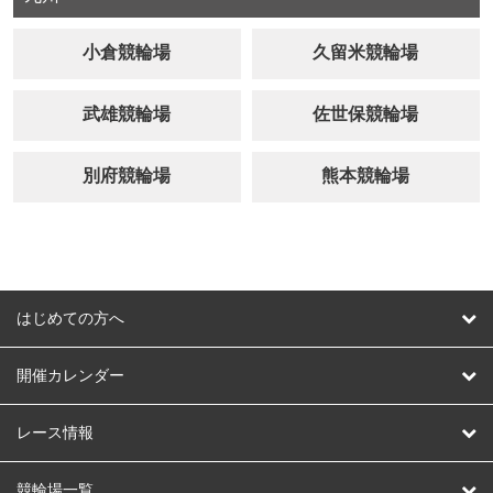
小倉競輪場
久留米競輪場
武雄競輪場
佐世保競輪場
別府競輪場
熊本競輪場
はじめての方へ
はじめての方へ
開催カレンダー
競輪
レース情報
オートレース
レース予想
競輪場一覧