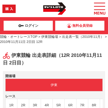
ログイン
無料会員登録
競輪・オートレースTOP
>
伊東競輪場
>
出走表一覧（2010年11月）
>
2010年11月11日 2日目 12R
伊東競輪 出走表詳細（12R 2010年11月11
日 2日目）
開催場
伊東
レース
1R
2R
3R
4R
5R
6R
7R
8R
9R