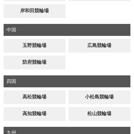
岸和田競輪場
中国
玉野競輪場
広島競輪場
防府競輪場
四国
高松競輪場
小松島競輪場
高知競輪場
松山競輪場
九州