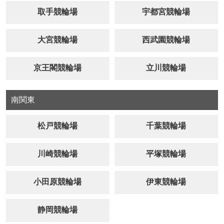
取手競輪場
宇都宮競輪場
大宮競輪場
西武園競輪場
京王閣競輪場
立川競輪場
南関東
松戸競輪場
千葉競輪場
川崎競輪場
平塚競輪場
小田原競輪場
伊東競輪場
静岡競輪場