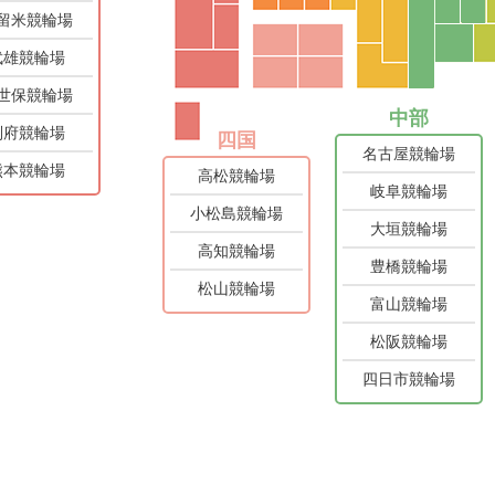
留米競輪場
武雄競輪場
世保競輪場
中部
別府競輪場
四国
名古屋競輪場
熊本競輪場
高松競輪場
岐阜競輪場
小松島競輪場
大垣競輪場
高知競輪場
豊橋競輪場
松山競輪場
富山競輪場
松阪競輪場
四日市競輪場