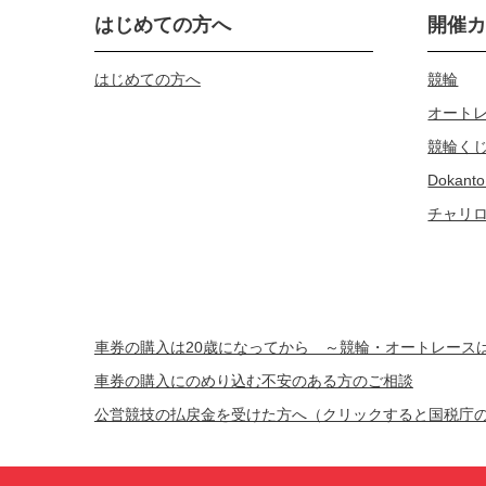
はじめての方へ
開催
はじめての方へ
競輪
オート
競輪く
Dokanto
チャリ
車券の購入は20歳になってから ～競輪・オートレー
車券の購入にのめり込む不安のある方のご相談
公営競技の払戻金を受けた方へ（クリックすると国税庁