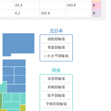
24.3
243.8
8
6.2
332.4
9
北日本
函館競輪場
青森競輪場
いわき平競輪場
関東
弥彦競輪場
前橋競輪場
取手競輪場
宇都宮競輪場