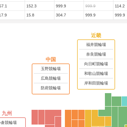
57.1
152.3
999.9
999.9
114.2
17.9
15.8
304.7
999.9
999.9
近畿
福井競輪場
奈良競輪場
中国
向日町競輪場
玉野競輪場
和歌山競輪場
広島競輪場
岸和田競輪場
防府競輪場
九州
小倉競輪場