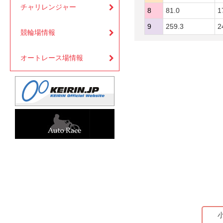
チャリレンジャー
8
81.0
1
9
259.3
2
競輪場情報
オートレース場情報