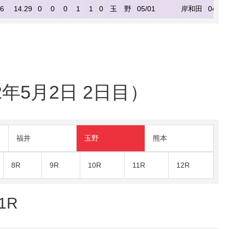
76
14.29
0
0
0
1
1
0
玉 野
05/01
岸和田
04/15
2年5月2日 2日目）
福井
玉野
熊本
8R
9R
10R
11R
12R
1R