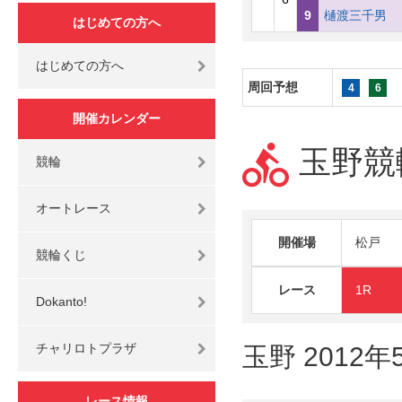
9
樋渡三千
はじめての方へ
はじめての方へ
周回予想
4
6
開催カレンダー
玉野競輪
競輪
オートレース
開催場
松戸
競輪くじ
レース
1R
Dokanto!
チャリロトプラザ
玉野 2012年
レース情報