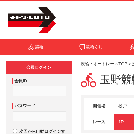
競輪
競輪くじ
競輪・オートレースTOP
>
会員ログイン
玉野競輪
会員ID
パスワード
開催場
松戸
レース
1R
次回から自動ログインす