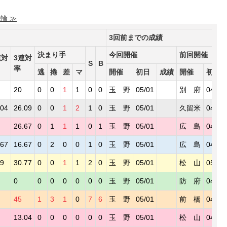
輪 ≫
3回前までの成績
決まり手
今回開催
前回開催
連対
3連対
S
B
率
逃
捲
差
マ
開催
初日
成績
開催
初日
20
0
0
1
1
0
0
玉 野
05/01
別 府
04/24
.04
26.09
0
0
1
2
1
0
玉 野
05/01
久留米
04/23
26.67
0
1
1
1
0
1
玉 野
05/01
広 島
04/24
.67
16.67
0
2
0
0
1
0
玉 野
05/01
広 島
04/24
69
30.77
0
0
1
1
2
0
玉 野
05/01
松 山
05/01
0
0
0
0
0
0
0
玉 野
05/01
防 府
04/16
45
1
3
1
0
7
6
玉 野
05/01
前 橋
04/19
13.04
0
0
0
0
0
0
玉 野
05/01
松 山
04/23