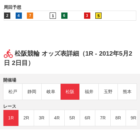
周回予想
2
4
7
6
3
1
5
松阪競輪 オッズ表詳細（1R - 2012年5月2
日 2日目）
開催場
松戸
静岡
岐阜
松阪
福井
玉野
熊本
レース
1R
2R
3R
4R
5R
6R
7R
8R
9R