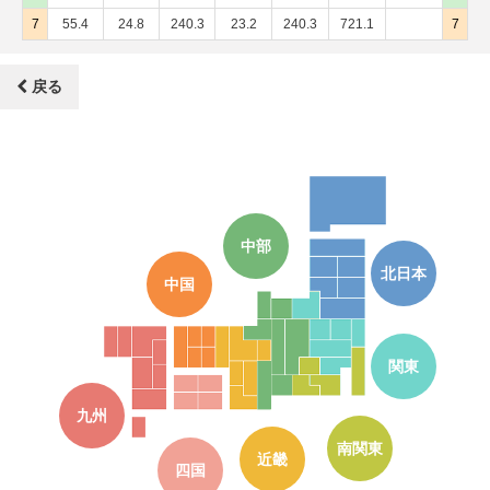
7
55.4
24.8
240.3
23.2
240.3
721.1
7
戻る
中部
北日本
中国
関東
九州
南関東
近畿
四国