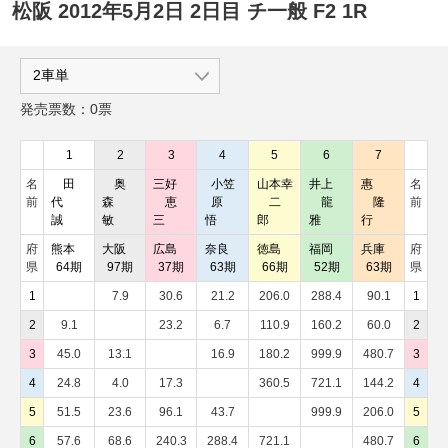
松阪 2012年5月2日 2日目 チ一般 F2 1R
発売票数：0票
1
2
3
4
5
6
7
名
田
奥
三好
小笠
山本幸
井上
惠
名
前
代
森
恵
原
二
龍
隆
前
誠
敏
三
悟
郎
雅
行
府
熊本
大阪
広島
奈良
徳島
福岡
兵庫
府
県
64期
97期
37期
63期
66期
52期
63期
県
1
7.9
30.6
21.2
206.0
288.4
90.1
1
2
9.1
23.2
6.7
110.9
160.2
60.0
2
3
45.0
13.1
16.9
180.2
999.9
480.7
3
4
24.8
4.0
17.3
360.5
721.1
144.2
4
5
51.5
23.6
96.1
43.7
999.9
206.0
5
6
57.6
68.6
240.3
288.4
721.1
480.7
6