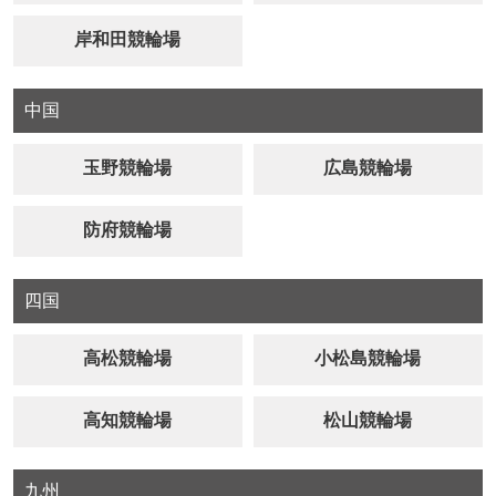
岸和田競輪場
中国
玉野競輪場
広島競輪場
防府競輪場
四国
高松競輪場
小松島競輪場
高知競輪場
松山競輪場
九州