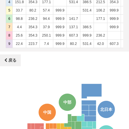
4
151.8
354.3
177.1
531.4
386.5
212.5
354.3
47
5
33.7
80.2
57.4
999.9
531.4
106.2
999.9
109
6
98.8
236.2
94.4
999.9
141.7
177.1
999.9
283
7
4.4
354.3
37.9
999.9
137.1
386.5
999.9
111
8
25.6
354.3
250.1
999.9
607.3
999.9
236.2
250
9
22.4
223.7
7.4
999.9
80.2
531.4
42.0
607.3
戻る
中部
北日本
中国