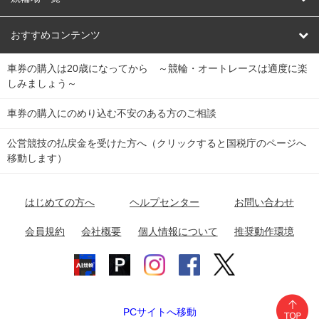
競輪くじ
レース結果
北日本
函館競輪場
青森競輪場
いわき平競輪場
おすすめコンテンツ
車券の購入は20歳になってから ～競輪・オートレースは適度に楽
Dokanto!
キャリーオーバー一覧
関
競輪選手情報
弥彦競輪場
前橋競輪場
取手競輪場
宇都宮競輪場
しみましょう～
東
大宮競輪場
西武園競輪場
京王閣競輪場
立川競輪場
チャリロトプラザ
Perfecta Navi
車券の購入にのめり込む不安のある方のご相談
南
松戸競輪場
千葉競輪場
川崎競輪場
平塚競輪場
公営競技の払戻金を受けた方へ（クリックすると国税庁のページへ
netkeirin
関
移動します）
小田原競輪場
伊東競輪場
静岡競輪場
東
ケイリンガル
中
名古屋競輪場
岐阜競輪場
大垣競輪場
豊橋競輪場
はじめての方へ
ヘルプセンター
お問い合わせ
部
チャリレンジャー
富山競輪場
松阪競輪場
四日市競輪場
会員規約
会社概要
個人情報について
推奨動作環境
競輪場情報
近
福井競輪場
奈良競輪場
向日町競輪場
和歌山競輪場
畿
岸和田競輪場
オートレース場情報
PCサイトへ移動