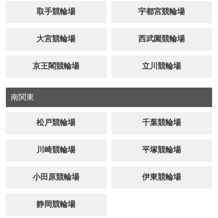
取手競輪場
宇都宮競輪場
大宮競輪場
西武園競輪場
京王閣競輪場
立川競輪場
南関東
松戸競輪場
千葉競輪場
川崎競輪場
平塚競輪場
小田原競輪場
伊東競輪場
静岡競輪場