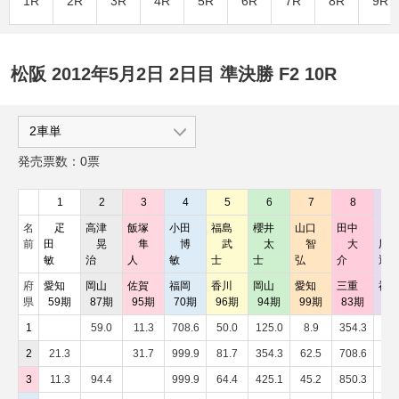
1R
2R
3R
4R
5R
6R
7R
8R
9R
松阪 2012年5月2日 2日目 準決勝 F2 10R
発売票数：0票
1
2
3
4
5
6
7
8
9
名
疋
高津
飯塚
小田
福島
櫻井
山口
田中
前
田
晃
隼
博
武
太
智
大
敏
治
人
敏
士
士
弘
介
府
愛知
岡山
佐賀
福岡
香川
岡山
愛知
三重
福
県
59期
87期
95期
70期
96期
94期
99期
83期
96
1
59.0
11.3
708.6
50.0
125.0
8.9
354.3
45
2
21.3
31.7
999.9
81.7
354.3
62.5
708.6
88
3
11.3
94.4
999.9
64.4
425.1
45.2
850.3
13